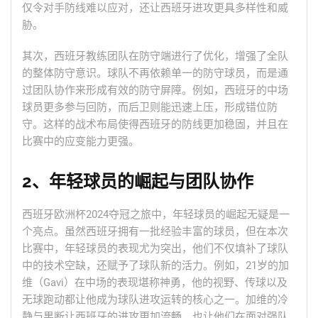
仅令对手防线难以应对，还让西班牙进攻更具多样性和威
胁。
其次，西班牙教练团队在防守端进行了优化，增强了全队
的整体防守意识。球队不再依赖单一的防守球员，而是通
过团队协作来形成有效的防守屏障。例如，西班牙的中场
球员更多参与回防，而后卫则能迅速上压，形成错位防
守。这样的战术布局使得西班牙的防线更加稳固，并且在
比赛中的应变能力更强。
2、年轻球员的崛起与团队协作
西班牙欧洲杯2024夺冠之旅中，年轻球员的崛起无疑是一
个亮点。虽然西班牙拥有一批经验丰富的球员，但在本次
比赛中，年轻球员的表现尤为突出，他们不仅填补了球队
中的技术空缺，还赋予了球队新的活力。例如，21岁的加
维（Gavi）在中场的表现堪称神勇，他的视野、传球以及
无球跑动都让他成为球队进攻运转的核心之一。加维的冷
静与果断让西班牙的进攻更加流畅，也让他们在面对强队