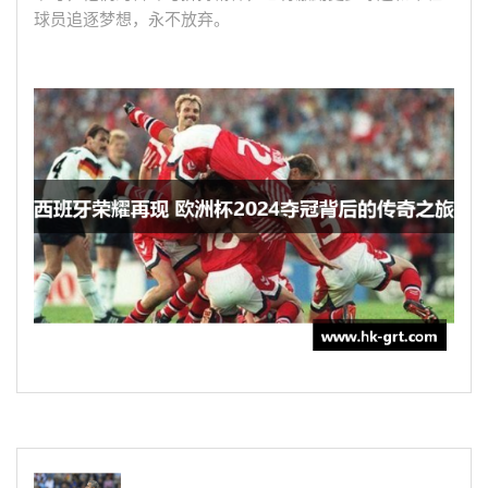
球员追逐梦想，永不放弃。