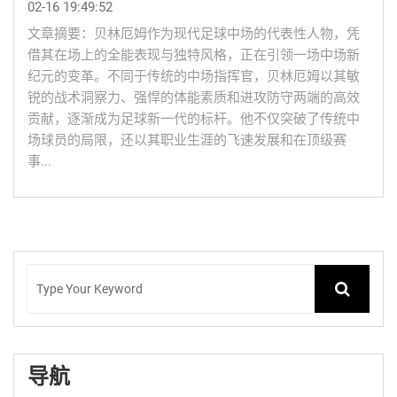
02-16 19:49:52
文章摘要：贝林厄姆作为现代足球中场的代表性人物，凭
借其在场上的全能表现与独特风格，正在引领一场中场新
纪元的变革。不同于传统的中场指挥官，贝林厄姆以其敏
锐的战术洞察力、强悍的体能素质和进攻防守两端的高效
贡献，逐渐成为足球新一代的标杆。他不仅突破了传统中
场球员的局限，还以其职业生涯的飞速发展和在顶级赛
事...
导航