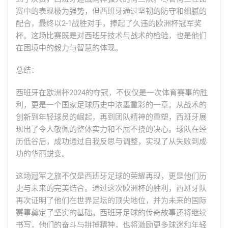
赛中的表现极为强势，但西班牙通过坚韧的防守和细腻的
配合，最终以2-1战胜对手，捧起了久违的欧洲杯冠军奖
杯。这场比赛既是对西班牙技术与战术的检验，也是他们
在困境中的毅力与智慧的体现。
总结：
西班牙在欧洲杯2024的夺冠，不仅仅是一次体育赛事的胜
利，更是一个国家足球历史中浓墨重彩的一章。从战术的
创新到年轻球员的崛起，再到团队精神的重塑，西班牙展
现出了令人敬佩的整体实力和不屈不挠的决心。球队在经
历低谷后，成功通过自我反思与调整，实现了从失败到成
功的华丽蜕变。
这场冠军之旅不仅是西班牙足球的荣耀再现，更是他们历
史与未来的完美结合。通过这次欧洲杯的胜利，西班牙队
再次证明了他们在世界足坛的顶尖地位，并为未来的国际
赛事奠定了坚实的基础。西班牙足球的传奇故事还将继续
书写，他们的奋斗与拼搏精神，也将激励更多球迷和年轻