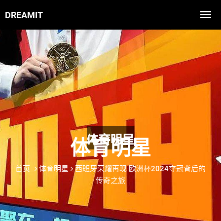
体育明星
首页
体育明星
西班牙荣耀再现 欧洲杯2024夺冠背后的
传奇之旅