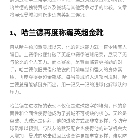
冠的过程中显得更加坚不可摧。通过对球队战术的解读、
哈兰德的独特贡献以及曼城与其他竞争对手的比较，文章
将展现曼城如何稳步迈向英超三连冠。
1、哈兰德再度称霸英超金靴
自从哈兰德加盟曼城以来，他的进球能力就一直令所有人
瞩目。上赛季他便打破了英超单赛季进球纪录，展现了无
与伦比的个人实力。而本赛季，尽管面临着更强劲的对
手，哈兰德依旧凭借他敏锐的门前嗅觉和强大的身体素
质，再度夺得英超金靴奖。每当曼城陷入进攻困境时，哈
兰德总是能够挺身而出，用一记又一记的进球化解球队的
压力。
哈兰德在进攻端的表现不仅仅是进球数字的堆砌，他的多
面性和全面性使得他成为了曼城不可或缺的核心。无论是
突破、头球还是远射，他的进攻方式都非常多样，令防守
球员难以预测。与队友的默契配合也使得他的进球机会大
大增加，曼城的攻击线因此也变得更加丰富多样，难以防