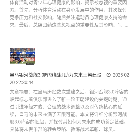
体育活动对青少年心理健康的影响，揭示被忽视的重要因
素。首先，分析体育活动在身心发展中的作用，其次探讨
竞争压力和社交影响，随后关注运动员心理健康支持的需
求。最后，总结归纳这些忽视点的重要性及其影响。1、...
皇马银河战舰3.0阵容崛起 助力未来王朝建设
2025-02-
20 22:30:44
文章摘要：在皇马历经数次重建之后，银河战舰3.0阵容的
崛起标志着俱乐部进入了新一轮王朝建设的关键时期。通
过引进年轻才俊、合理的战术调整以及对传统核心的延
续，皇马的未来充满了无限可能。本文将详细分析银河战
舰3.0阵容的崛起，并探讨其如何为未来的成功奠定基础。
具体将从俱乐部的转会策略、教练战术革新、球员...