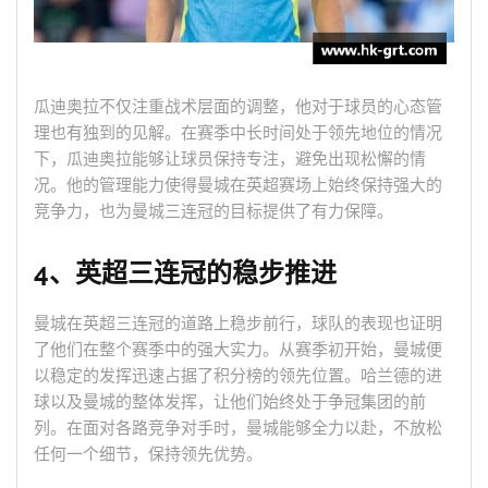
瓜迪奥拉不仅注重战术层面的调整，他对于球员的心态管
理也有独到的见解。在赛季中长时间处于领先地位的情况
下，瓜迪奥拉能够让球员保持专注，避免出现松懈的情
况。他的管理能力使得曼城在英超赛场上始终保持强大的
竞争力，也为曼城三连冠的目标提供了有力保障。
4、英超三连冠的稳步推进
曼城在英超三连冠的道路上稳步前行，球队的表现也证明
了他们在整个赛季中的强大实力。从赛季初开始，曼城便
以稳定的发挥迅速占据了积分榜的领先位置。哈兰德的进
球以及曼城的整体发挥，让他们始终处于争冠集团的前
列。在面对各路竞争对手时，曼城能够全力以赴，不放松
任何一个细节，保持领先优势。