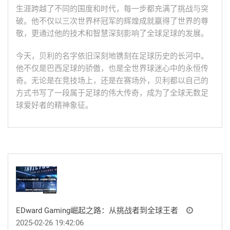
生涯跨越了不同的国度和时代，每一步都充满了挑战与突
破。他不仅以三次世界杯冠军的辉煌成就赢得了世界的尊
敬，更通过他的技术和智慧深刻影响了全球足球的发展。
今天，贝利的名字依旧深刻地镌刻在足球历史的长河中。
他不仅是巴西足球的骄傲，也是全世界球迷心中的永恒传
奇。无论是在竞技场上，还是在赛场外，贝利都以自己的
方式书写了一段属于足球的伟大传奇，成为了全球无数足
球爱好者的精神象征。
EDward Gaming崛起之路：从挑战者到全球王者
2025-02-26 19:42:06