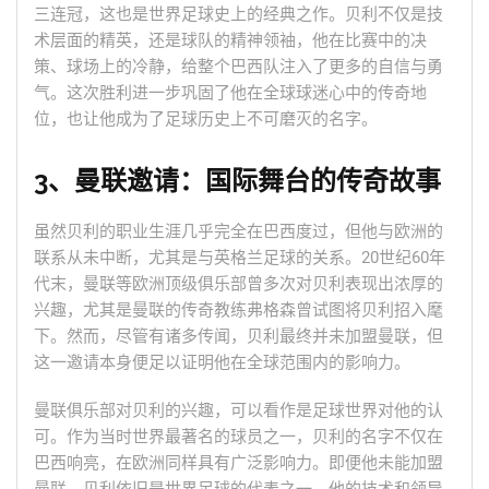
三连冠，这也是世界足球史上的经典之作。贝利不仅是技
术层面的精英，还是球队的精神领袖，他在比赛中的决
策、球场上的冷静，给整个巴西队注入了更多的自信与勇
气。这次胜利进一步巩固了他在全球球迷心中的传奇地
位，也让他成为了足球历史上不可磨灭的名字。
3、曼联邀请：国际舞台的传奇故事
虽然贝利的职业生涯几乎完全在巴西度过，但他与欧洲的
联系从未中断，尤其是与英格兰足球的关系。20世纪60年
代末，曼联等欧洲顶级俱乐部曾多次对贝利表现出浓厚的
兴趣，尤其是曼联的传奇教练弗格森曾试图将贝利招入麾
下。然而，尽管有诸多传闻，贝利最终并未加盟曼联，但
这一邀请本身便足以证明他在全球范围内的影响力。
曼联俱乐部对贝利的兴趣，可以看作是足球世界对他的认
可。作为当时世界最著名的球员之一，贝利的名字不仅在
巴西响亮，在欧洲同样具有广泛影响力。即便他未能加盟