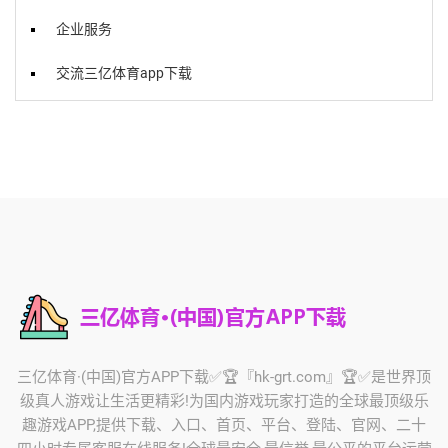
企业服务
交流三亿体育app下载
三亿体育·(中国)官方APP下载✅🏆『hk-grt.com』🏆✅是世界顶
级真人游戏让生活更精彩!为国内游戏玩家打造的全球最顶级乐
趣游戏APP,提供下载、入口、首页、平台、登陆、官网、二十