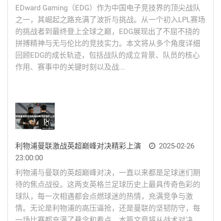
EDward Gaming（EDG）作为中国电子竞技界的顶尖战队
之一，其崛起之路充满了波折与挑战。从一个初入LPL赛场
的挑战者到最终登上全球之巅，EDG展现出了不屈不挠的
拼搏精神与无与伦比的竞技实力。本文将从多个角度详细
回顾EDG的成长轨迹，包括战队的成立背景、队员的核心
作用、赛事中的关键时刻以及战...
利物浦曼联激战英超巅峰对决精彩上演
2025-02-26
23:00:00
利物浦与曼联的英超巅峰对决，一直以来都是足球迷们期
待的焦点战役。这两支英格兰足球历史上最具传奇色彩的
球队，每一次相遇都会点燃球迷的热情，充满竞争与激
情。无论是利物浦的高压逼抢，还是曼联的坚韧防守，每
一场比赛都充满了悬念和看点。本篇文章将从战术对决、