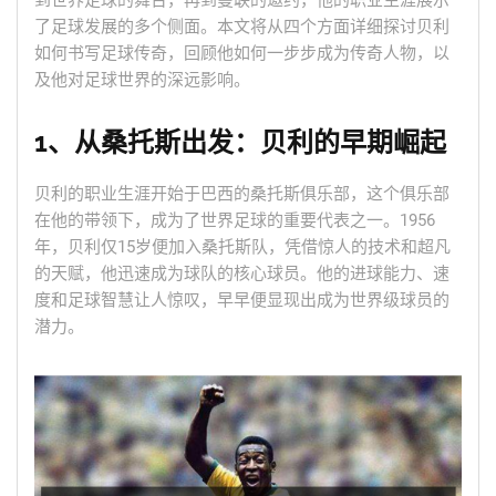
到世界足球的舞台，再到曼联的邀约，他的职业生涯展示
了足球发展的多个侧面。本文将从四个方面详细探讨贝利
如何书写足球传奇，回顾他如何一步步成为传奇人物，以
及他对足球世界的深远影响。
1、从桑托斯出发：贝利的早期崛起
贝利的职业生涯开始于巴西的桑托斯俱乐部，这个俱乐部
在他的带领下，成为了世界足球的重要代表之一。1956
年，贝利仅15岁便加入桑托斯队，凭借惊人的技术和超凡
的天赋，他迅速成为球队的核心球员。他的进球能力、速
度和足球智慧让人惊叹，早早便显现出成为世界级球员的
潜力。