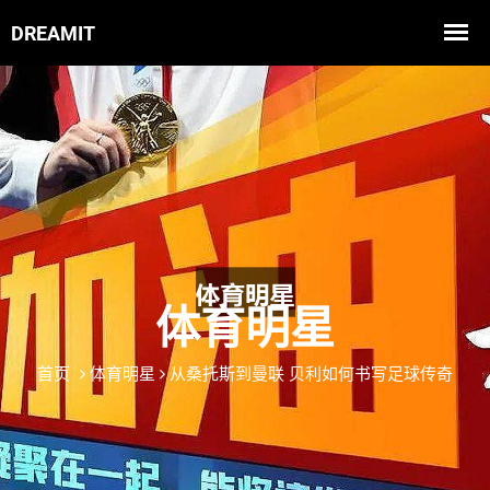
体育明星
首页
体育明星
从桑托斯到曼联 贝利如何书写足球传奇