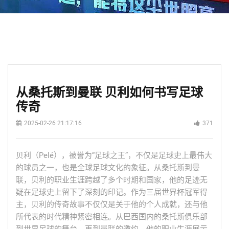
从桑托斯到曼联 贝利如何书写足球
传奇
2025-02-26 21:17:16
371
贝利（Pelé），被誉为“足球之王”，不仅是足球史上最伟大
的球员之一，也是全球足球文化的象征。从桑托斯到曼
联，贝利的职业生涯跨越了多个时期和国家，他的足迹无
疑在足球史上留下了深刻的印记。作为三届世界杯冠军得
主，贝利的传奇故事不仅仅是关于他的个人成就，还与他
所代表的时代精神紧密相连。从巴西国内的桑托斯俱乐部