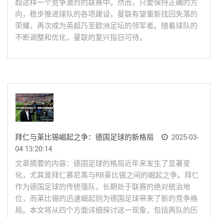
超这样一个竞争激烈的联赛中。然而，只要保持正确的方
向，稳步推进球队的各项建设，曼联有望重新找回失落的
荣耀，再次成为英超乃至欧洲足坛的领军者。随着球队的
不断调整和优化，曼联的复兴指日可待。
拜仁与莱比锡崛起之争：德国足球的新格局
2025-03-
04 13:20:14
文章摘要的内容：德国足球的格局近年来发生了显著变
化，尤其是拜仁慕尼黑与RB莱比锡之间的崛起之争。拜仁
作为德国足球的传统强队，长期处于联赛的绝对统治地
位，而莱比锡的迅速崛起则为德国足球带来了新的竞争格
局。本文将从四个方面详细探讨这一现象，包括两队的历