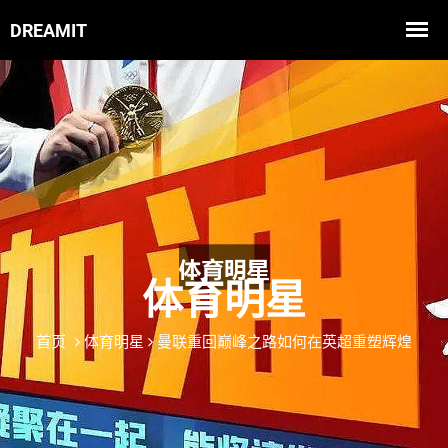
体育明星
首页
体育明星
曼联重回巅峰之路如何在英超重塑辉煌