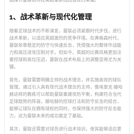
细探讨曼联如何在英超重新找回曾经的荣耀。
1、战术革新与现代化管理
随着足球战术的不断演变，曼联必须紧跟时代步伐，进行
战术革新，以适应英超激烈的竞争环境。在弗格森时代，
曼联依靠稳定的防守与快速反击，凭借强大的整体作战能
力和高压进攻压制对手。但如今，英超的比赛风格更加注
重控球和高位压迫，曼联在战术布局上的调整显得尤为关
键。
首先，曼联需要明确主帅的战术理念，并实施高效的球队
管理。通过引入具有现代战术理念的主帅，像埃里克·滕哈
赫这样的教练可以帮助曼联重建攻防平衡，构建符合当代
足球趋势的阵容。滕哈赫的控球打法和防守反击的结合，
能够让球队在拥有球权的同时，也保持强大的防守反击能
力，这为曼联未来的成功奠定了基础。
其次，曼联还需要对球员进行战术培训，使其能够适应更