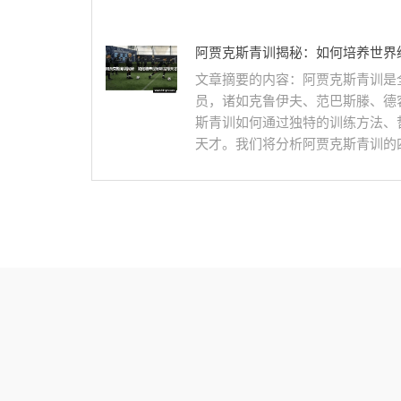
阿贾克斯青训揭秘：如何培养世界
文章摘要的内容：阿贾克斯青训是
员，诸如克鲁伊夫、范巴斯滕、德
斯青训如何通过独特的训练方法、
天才。我们将分析阿贾克斯青训的四