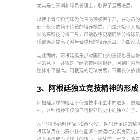
尤其是在青训和球员管理上，取得了显著进展。
以博卡青年和河床为代表的顶级俱乐部，在球员的
部不仅仅依赖于传统的培养模式，而是开始引入现
洲的高科技分析工具，帮助教练更精确地分析球员
乐部逐步提高了对年轻球员的培养质量，为国家队
与此同时，阿根廷俱乐部对国际化的重视也日益增
平的竞争，并将这些经验带回阿根廷。回到国内后
整体水平提高。阿根廷的足球发展，不再仅仅依赖
3、阿根廷独立竞技精神的形成
阿根廷足球的崛起不仅是技术和战术的进步，更是
神，这种精神不仅源自阿根廷历史中的独立斗争，
从“马拉多纳时代”到“梅西时代”，阿根廷足球的
根廷球员在比赛中往往能够在关键时刻挺身而出，
杯上不仅成为了球队的核心，还凭借一己之力多次