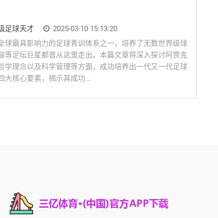
级足球天才
2025-03-10 15:13:20
全球最具影响力的足球青训体系之一，培养了无数世界级球
容等足坛巨星都曾从这里走出。本篇文章将深入探讨阿贾克
哲学理念以及科学管理等方面，成功培养出一代又一代足球
大核心要素，揭示其成功...