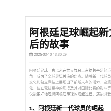
阿根廷足球崛起新
后的故事
2025-03-10 13:30:29
阿根廷足球一直以来在世界舞台上占据着举足轻重
角，成为了全球足坛关注的焦点。随着新一代球员
文化和独立竞技上展现出了前所未有的活力。这篇
化、独立竞技精神的形成及其对国际比赛的影响等
仅能更好地理解阿根廷足球的崛起过程，还能感受
1、阿根廷新一代球员的崛起