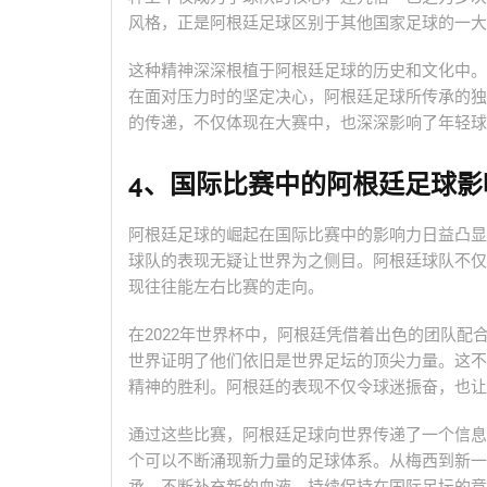
风格，正是阿根廷足球区别于其他国家足球的一大
这种精神深深根植于阿根廷足球的历史和文化中。
在面对压力时的坚定决心，阿根廷足球所传承的独
的传递，不仅体现在大赛中，也深深影响了年轻球
4、国际比赛中的阿根廷足球影
阿根廷足球的崛起在国际比赛中的影响力日益凸显
球队的表现无疑让世界为之侧目。阿根廷球队不仅
现往往能左右比赛的走向。
在2022年世界杯中，阿根廷凭借着出色的团队
世界证明了他们依旧是世界足坛的顶尖力量。这不
精神的胜利。阿根廷的表现不仅令球迷振奋，也让
通过这些比赛，阿根廷足球向世界传递了一个信息
个可以不断涌现新力量的足球体系。从梅西到新一