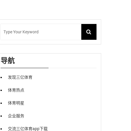
导航
发现三亿体育
体育热点
体育明星
企业服务
交流三亿体育app下载