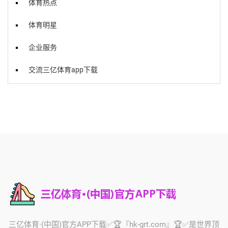
体育热点
体育明星
企业服务
交流三亿体育app下载
三亿体育·(中国)官方APP下载✅🏆『hk-grt.com』🏆✅是世界顶