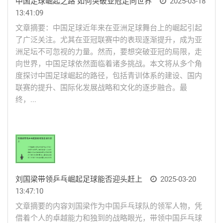
中国足球崛起之路 如何突破亚冠走向世界
2025-03-18
13:41:09
文章摘要：中国足球近年来在亚洲足球舞台上的崛起引起
了广泛关注。尤其在亚冠联赛中的表现逐渐提升，成为亚
洲足坛不可忽视的力量。然而，要想突破亚冠的局限，走
向世界，中国足球依然面临着诸多挑战。本文将从多个角
度探讨中国足球崛起的路径，包括青训体系的建设、国内
联赛的提升、国际化发展战略和文化的逐步融合。最
终，...
刘国梁带领乒乓崛起足球能否迎头赶上
2025-03-20
13:47:10
文章摘要的内容刘国梁作为中国乒乓球队的领军人物，凭
借着个人的卓越能力和独到的战略眼光，带领中国乒乓球