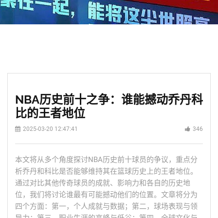
NBA历史前十之争：谁能撼动乔丹科
比的王者地位
2025-03-20 12:47:41
346
本文将从多个角度探讨NBA历史前十球员的争议，重点分
析乔丹和科比是否能够维持其在篮球历史上的王者地位。
通过对比其他传奇球员的成就、影响力和各自的历史地
位，我们将讨论谁最有可能撼动他们的位置。文章将分为
四个方面：第一，个人成就与数据；第二，球场表现与领