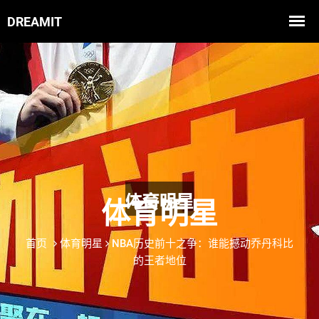
体育明星
首页
体育明星
NBA历史前十之争：谁能撼动乔丹科比
的王者地位