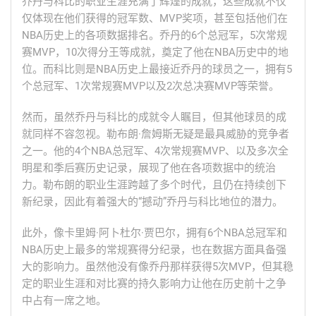
乔丹与科比的职业生涯充满了辉煌的成就，这些成就不仅
仅体现在他们获得的冠军数、MVP奖项，甚至包括他们在
NBA历史上的各项数据排名。乔丹的6个总冠军，5次常规
赛MVP，10次得分王等成就，奠定了他在NBA历史中的地
位。而科比则是NBA历史上最接近乔丹的球员之一，拥有5
个总冠军、1次常规赛MVP以及2次总决赛MVP等荣誉。
然而，虽然乔丹与科比的成就令人瞩目，但其他球员的成
就同样不容忽视。勒布朗·詹姆斯无疑是最具威胁的竞争者
之一。他的4个NBA总冠军、4次常规赛MVP、以及多次全
明星和季后赛历史记录，展现了他在各项数据中的统治
力。勒布朗的职业生涯跨越了多个时代，且仍在持续创下
新纪录，因此有着强大的“撼动”乔丹与科比地位的潜力。
此外，像卡里姆·阿卜杜尔·贾巴尔，拥有6个NBA总冠军和
NBA历史上最多的常规赛得分纪录，也在数据方面具备强
大的影响力。虽然他没有像乔丹那样获得5次MVP，但其稳
定的职业生涯和对比赛的持久影响力让他在历史前十之争
中占有一席之地。