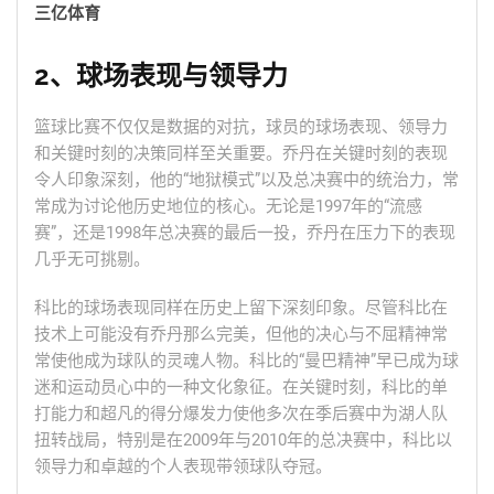
三亿体育
2、球场表现与领导力
篮球比赛不仅仅是数据的对抗，球员的球场表现、领导力
和关键时刻的决策同样至关重要。乔丹在关键时刻的表现
令人印象深刻，他的“地狱模式”以及总决赛中的统治力，常
常成为讨论他历史地位的核心。无论是1997年的“流感
赛”，还是1998年总决赛的最后一投，乔丹在压力下的表现
几乎无可挑剔。
科比的球场表现同样在历史上留下深刻印象。尽管科比在
技术上可能没有乔丹那么完美，但他的决心与不屈精神常
常使他成为球队的灵魂人物。科比的“曼巴精神”早已成为球
迷和运动员心中的一种文化象征。在关键时刻，科比的单
打能力和超凡的得分爆发力使他多次在季后赛中为湖人队
扭转战局，特别是在2009年与2010年的总决赛中，科比以
领导力和卓越的个人表现带领球队夺冠。