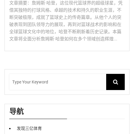
文章摘要：詹姆斯·哈登，这位现代篮球界的超级球星，凭
借其独特的打球风格、卓越的技术和持久的职业生涯，不
断突破极限，成就了篮球史上的传奇篇章。从他个人的突
破表现到团队领导力的展现，再到对篮球战术的影响和在
全球篮球文化中的地位，哈登不断刷新着历史记录。本篇
文章将全面分析詹姆斯·哈登如何在多个领域创造辉煌...
导航
发现三亿体育