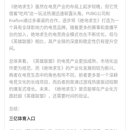
《绝地求生》虽然在电竞产业的布局上起步较晚，但它凭
借着“吃鸡”这一玩法热潮迅速崭露头角。PUBG公司和
Krafton通过多渠道的合作，逐步将《绝地求生》打造为一
个具有全球影响力的电竞品牌。随着更多的赛事和直播平
台的加入，绝地求生的电竞商业模式也在不断优化，但与
《英雄联盟》相比，其产业链的深度和稳定性仍有提升空
间。
总体来看，《英雄联盟》的电竞产业更加成熟，市场化运
作更为规范，而《绝地求生》的产业化发展则较为新兴。
两者在电竞生态中的角色有所不同，前者更多是一个深耕
电竞文化的长线项目，而后者则是通过游戏热度驱动短期
的爆发式增长。未来，《绝地求生》是否能够在产业化方
面赶超《英雄联盟》，还需要时间的验证。
总结：
三亿体育入口