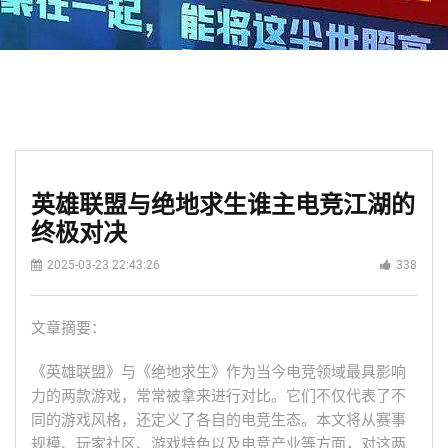
英雄联盟与绝地求生谁主电竞江湖的
终极对决
2025-03-23 22:43:26
338
文章摘要：
《英雄联盟》与《绝地求生》作为当今电竞领域最具影响
力的两款游戏，常常被拿来进行对比。它们不仅代表了不
同的游戏风格，还定义了各自的电竞生态。本文将从赛事
规模、玩家社区、游戏特色以及电竞产业等方面，对这两