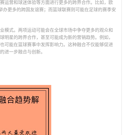
赛运营和球迷体验等方面进行更多的跨界合作。比如，欧
，举办更多的跨国友谊赛；而篮球联赛则可能在足球的赛季安
业模式。两项运动可能会在全球市场中争夺更多的观众和
球明星的跨界合作，甚至可能成为新的营销趋势。例如，
也可能在篮球赛事中发挥影响力。这种融合不仅能够促进
的进一步融合与创新。