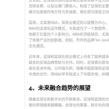
告赞助。足球俱乐部的运营模式通常依赖于庞大的
员转会费、以及比赛门票收入，构成了足球的主要
展示出高度的地方性与忠诚度，俱乐部与球迷之间
篮球，尤其是NBA，其商业模式则以联赛为中心
NBA的全球化运作模式，令其成为了一个跨国界
依赖于巨星的个人影响力。NBA的顶级球员，尤
了体育产业的创新者。例如，乔丹的品牌“Air Jo
文化潮流。
近年来，足球和篮球在商业模式上也有了越来越多
越多的足球品牌赞助与合作。同时，足球俱乐部也
是在亚洲市场。以中国为例，随着中国篮球和足球
市场的合作，而NBA早早就进入了中国市场，并
4、未来融合趋势的展望
随着全球化和数字化的不断推进，足球和篮球的文
者的界限越来越模糊。全球化的赛事、跨文化的球