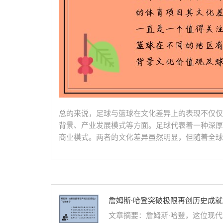
总的来说，足球与篮球在文化差异上的表现不仅仅
背景、产业发展模式等方面。足球代表着一种深厚
商业模式。两者的文化差异虽然明显，但随着全球
詹姆斯·哈登突破极限再创历史成
文章摘要：詹姆斯·哈登，这位现