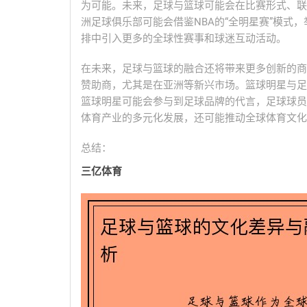
为可能。未来，足球与篮球可能会在比赛形式、联
洲足球俱乐部可能会借鉴NBA的“全明星赛”模式
排中引入更多的全球性赛事和球迷互动活动。
在未来，足球与篮球的融合还将带来更多创新的商
赞助商，尤其是在亚洲等新兴市场。篮球明星与足
篮球明星可能会参与到足球品牌的代言，足球球员
体育产业的多元化发展，还可能推动全球体育文化
总结：
三亿体育