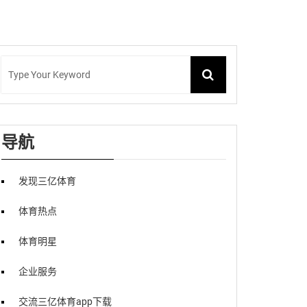
导航
发现三亿体育
体育热点
体育明星
企业服务
交流三亿体育app下载