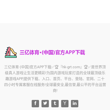
三亿体育·(中国)官方APP下载✅🏆『hk-grt.com』🏆✅是世界顶
级真人游戏让生活更精彩!为国内游戏玩家打造的全球最顶级乐
趣游戏APP,提供下载、入口、首页、平台、登陆、官网、二十
四小时专属客服在线服务!全球最安全,最信誉,最公平的平台运营
商!