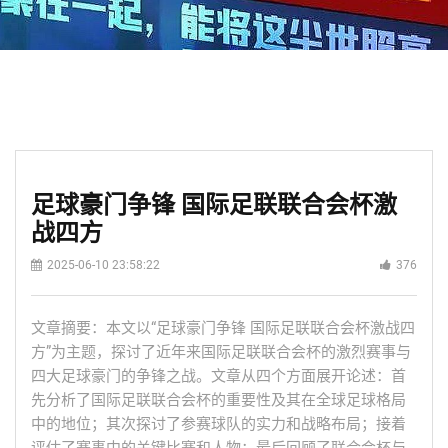
足球豪门争锋 国际足联联合会杯激
战四方
2025-06-10 23:58:22
376
文章摘要：本文以“足球豪门争锋 国际足联联合会杯激战四
方”为主题，探讨了近年来国际足联联合会杯的激烈赛事与
四大足球豪门的争锋之战。文章从四个方面展开论述：首
先分析了国际足联联合会杯的重要性及其在全球足球格局
中的地位；其次探讨了参赛球队的实力和战略布局；接着