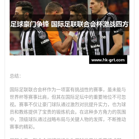
总结：
国际足联联合会杯作为一项富有挑战性的赛事，虽未能与
世界杯等赛事比肩，但其在国际足坛中的重要地位不可忽
视。赛事不仅让豪门球队通过激烈对抗提升实力，也为球
员和教练提供了宝贵的锻炼机会。在这种多方角力的氛围
中，顶级球队通过战略布局与关键人物的发挥，不断推动
赛事的精彩。