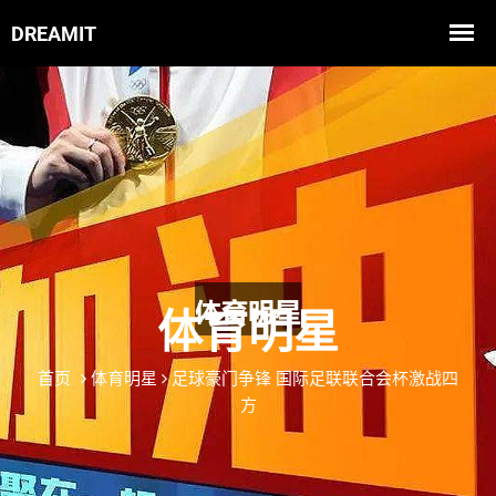
体育明星
首页
体育明星
足球豪门争锋 国际足联联合会杯激战四
方