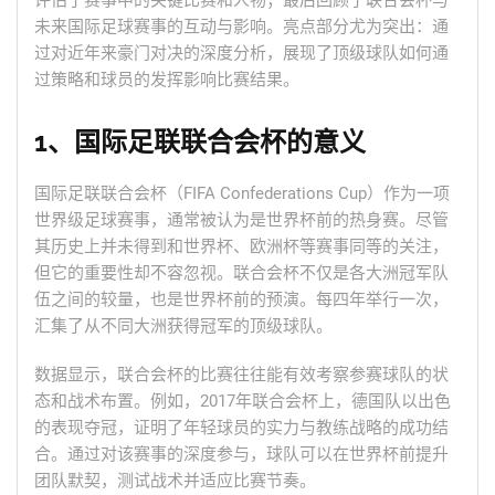
评估了赛事中的关键比赛和人物；最后回顾了联合会杯与
未来国际足球赛事的互动与影响。亮点部分尤为突出：通
过对近年来豪门对决的深度分析，展现了顶级球队如何通
过策略和球员的发挥影响比赛结果。
1、国际足联联合会杯的意义
国际足联联合会杯（FIFA Confederations Cup）作为一项
世界级足球赛事，通常被认为是世界杯前的热身赛。尽管
其历史上并未得到和世界杯、欧洲杯等赛事同等的关注，
但它的重要性却不容忽视。联合会杯不仅是各大洲冠军队
伍之间的较量，也是世界杯前的预演。每四年举行一次，
汇集了从不同大洲获得冠军的顶级球队。
数据显示，联合会杯的比赛往往能有效考察参赛球队的状
态和战术布置。例如，2017年联合会杯上，德国队以出色
的表现夺冠，证明了年轻球员的实力与教练战略的成功结
合。通过对该赛事的深度参与，球队可以在世界杯前提升
团队默契，测试战术并适应比赛节奏。