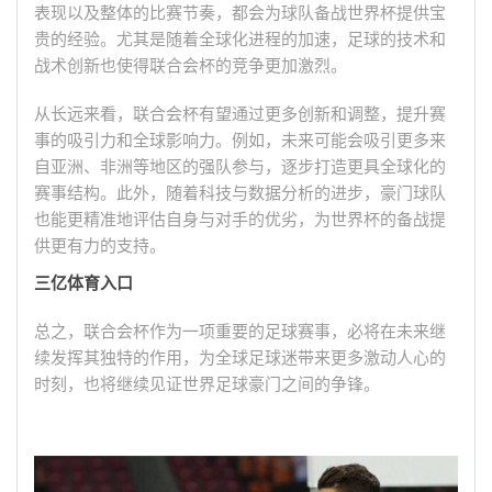
表现以及整体的比赛节奏，都会为球队备战世界杯提供宝
贵的经验。尤其是随着全球化进程的加速，足球的技术和
战术创新也使得联合会杯的竞争更加激烈。
从长远来看，联合会杯有望通过更多创新和调整，提升赛
事的吸引力和全球影响力。例如，未来可能会吸引更多来
自亚洲、非洲等地区的强队参与，逐步打造更具全球化的
赛事结构。此外，随着科技与数据分析的进步，豪门球队
也能更精准地评估自身与对手的优劣，为世界杯的备战提
供更有力的支持。
三亿体育入口
总之，联合会杯作为一项重要的足球赛事，必将在未来继
续发挥其独特的作用，为全球足球迷带来更多激动人心的
时刻，也将继续见证世界足球豪门之间的争锋。