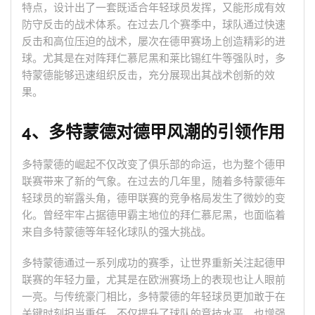
特点，设计出了一套既适合年轻球员发挥，又能形成有效
防守反击的战术体系。在过去几个赛季中，球队通过快速
反击和高位压迫的战术，屡次在德甲赛场上创造精彩的进
球。尤其是在对阵拜仁慕尼黑和莱比锡红牛等强队时，多
特蒙德能够迅速组织反击，充分展现出其战术创新的效
果。
4、多特蒙德对德甲风潮的引领作用
多特蒙德的崛起不仅改变了俱乐部的命运，也为整个德甲
联赛带来了新的气象。在过去的几年里，随着多特蒙德年
轻球员的崭露头角，德甲联赛的竞争格局发生了微妙的变
化。曾经牢牢占据德甲霸主地位的拜仁慕尼黑，也面临着
来自多特蒙德等年轻化球队的强大挑战。
多特蒙德通过一系列成功的赛季，让世界重新关注起德甲
联赛的年轻力量，尤其是在欧洲赛场上的表现也让人眼前
一亮。与传统豪门相比，多特蒙德的年轻球员更加敢于在
关键时刻担当重任，不仅提升了球队的竞技水平，也增强