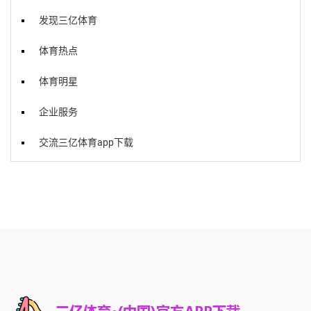
发现三亿体育
体育热点
体育明星
企业服务
交流三亿体育app下载