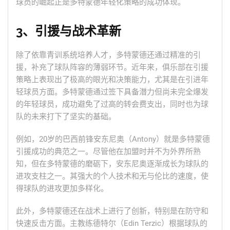
球员的崛起正是多特蒙德年轻化策略的成功体现。
3、引援与战术革新
除了依靠青训系统培养人才，多特蒙德还通过精准的引
援，补充了球队阵容的薄弱环节。近年来，俱乐部在引援
策略上表现出了极高的眼光和决策能力，尤其是在引进年
轻球员方面。多特蒙德通过签下具备潜力但尚未完全爆发
的年轻球员，成功避免了过高的转会费支出，同时也为球
队的未来打下了坚实的基础。
例如，20岁的巴西前锋安东尼奥（Antony）就是多特蒙德
引援成功的典范之一。尽管他在加盟时并不为外界所熟
知，但在多特蒙德的磨砺下，安东尼奥逐渐成长为球队的
进攻支柱之一。其强大的个人技术和无与伦比的速度，使
得球队的进攻更加多样化。
此外，多特蒙德还在战术上进行了创新，特别是在防守和
快速反击方面。主教练德特尔（Edin Terzic）根据球队的