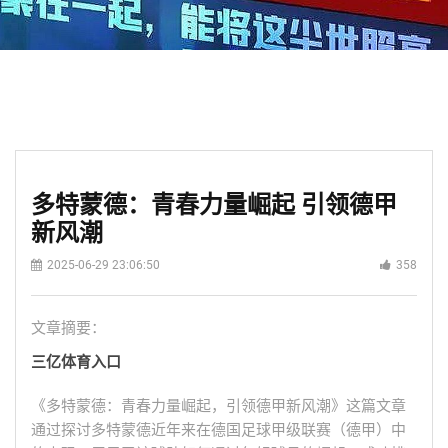
多特蒙德：青春力量崛起 引领德甲
新风潮
2025-06-29 23:06:50
358
文章摘要：
三亿体育入口
《多特蒙德：青春力量崛起，引领德甲新风潮》这篇文章
通过探讨多特蒙德近年来在德国足球甲级联赛（德甲）中