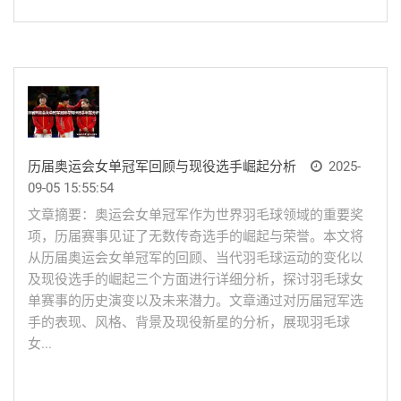
历届奥运会女单冠军回顾与现役选手崛起分析
2025-
09-05 15:55:54
文章摘要：奥运会女单冠军作为世界羽毛球领域的重要奖
项，历届赛事见证了无数传奇选手的崛起与荣誉。本文将
从历届奥运会女单冠军的回顾、当代羽毛球运动的变化以
及现役选手的崛起三个方面进行详细分析，探讨羽毛球女
单赛事的历史演变以及未来潜力。文章通过对历届冠军选
手的表现、风格、背景及现役新星的分析，展现羽毛球
女...