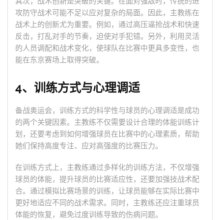
其次，战术创新是突破的关键。在面对强敌时，传统的进
攻防守战术可能不足以应对复杂的局面。因此，主教练在
战术上的创新尤为重要。例如，通过高压逼抢战术和快速
反击，打乱对手的节奏，迫使对手犯错。另外，利用灵活
的人员调配和战术变化，使球队在比赛中更具多变性，也
能在东京赛场上取得突破。
4、训练方式与心理调适
备战奥运会，训练方式的科学性与球员的心理调适是成功
的两个关键因素。主教练不仅需要设计合理的体能训练计
划，还要考虑到如何增强球员在比赛中的心理素质，帮助
她们保持高度专注、应对高强度的比赛压力。
在训练方式上，主教练通过多样化的训练方法，不仅增强
球员的体能，提升球员的比赛适应性，还要加强技战术配
合。通过模拟比赛场景的训练，让球员能够在实际比赛中
更好地适应不同的战术需求。同时，主教练还应注重球员
体能的恢复，避免过度训练导致的伤病问题。