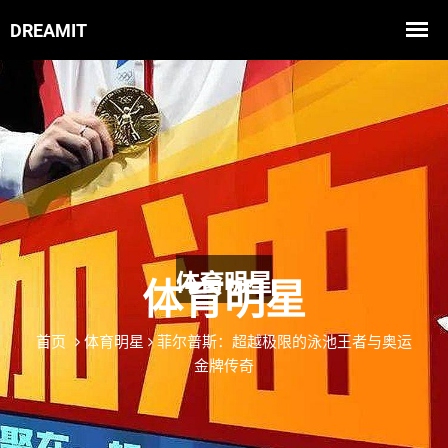
体育明星
首页
体育明星
菲尔普斯：超越极限的泳池王者与奥运
金牌传奇