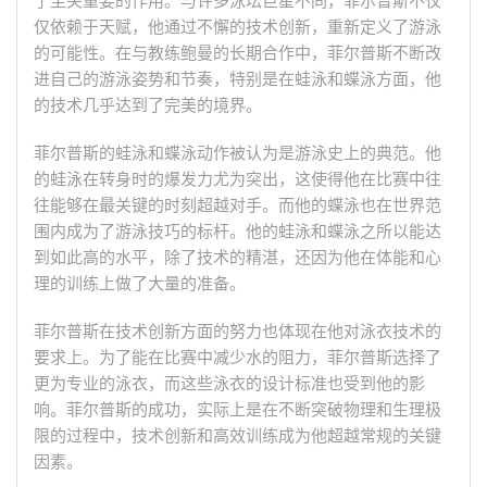
了至关重要的作用。与许多泳坛巨星不同，菲尔普斯不仅
仅依赖于天赋，他通过不懈的技术创新，重新定义了游泳
的可能性。在与教练鲍曼的长期合作中，菲尔普斯不断改
进自己的游泳姿势和节奏，特别是在蛙泳和蝶泳方面，他
的技术几乎达到了完美的境界。
菲尔普斯的蛙泳和蝶泳动作被认为是游泳史上的典范。他
的蛙泳在转身时的爆发力尤为突出，这使得他在比赛中往
往能够在最关键的时刻超越对手。而他的蝶泳也在世界范
围内成为了游泳技巧的标杆。他的蛙泳和蝶泳之所以能达
到如此高的水平，除了技术的精湛，还因为他在体能和心
理的训练上做了大量的准备。
菲尔普斯在技术创新方面的努力也体现在他对泳衣技术的
要求上。为了能在比赛中减少水的阻力，菲尔普斯选择了
更为专业的泳衣，而这些泳衣的设计标准也受到他的影
响。菲尔普斯的成功，实际上是在不断突破物理和生理极
限的过程中，技术创新和高效训练成为他超越常规的关键
因素。