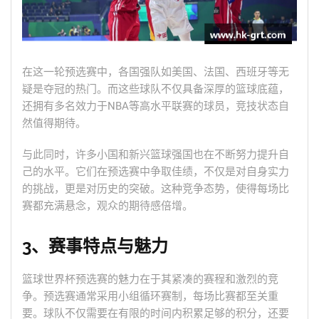
在这一轮预选赛中，各国强队如美国、法国、西班牙等无
疑是夺冠的热门。而这些球队不仅具备深厚的篮球底蕴，
还拥有多名效力于NBA等高水平联赛的球员，竞技状态自
然值得期待。
与此同时，许多小国和新兴篮球强国也在不断努力提升自
己的水平。它们在预选赛中争取佳绩，不仅是对自身实力
的挑战，更是对历史的突破。这种竞争态势，使得每场比
赛都充满悬念，观众的期待感倍增。
3、赛事特点与魅力
篮球世界杯预选赛的魅力在于其紧凑的赛程和激烈的竞
争。预选赛通常采用小组循环赛制，每场比赛都至关重
要。球队不仅需要在有限的时间内积累足够的积分，还要