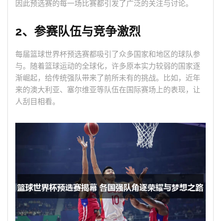
因此预选赛的每一场比赛都引发了广泛的关注与讨论。
2、参赛队伍与竞争激烈
每届篮球世界杯预选赛都吸引了众多国家和地区的球队参
与。随着篮球运动的全球化，许多原本实力较弱的国家逐
渐崛起，给传统强队带来了前所未有的挑战。比如，近年
来的澳大利亚、塞尔维亚等队伍在国际赛场上的表现，让
人刮目相看。