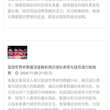
与。随着篮球运动的全球化发展，越来越多的球队将会崭
露头角，给这项运动带来新的活力。无论结果如何，每场
比赛都是对梦想的追逐，都是对篮球热爱的诠释。
篮球世界杯数据深度解析揭示球队表现与球员潜力新趋
势
2024-11-08 21:52:51
本篇文章将深入探讨篮球世界杯的数据分析，揭示球队表
现与球员潜力的新趋势。通过对赛事数据的系统分析，本
文将从四个方面进行详细阐述，包括球队的进攻与防守效
率、球员个人表现的量化指标、数据分析对战术的影响，
以及未来潜力球员的识别方法。希望通过这些分析，为球