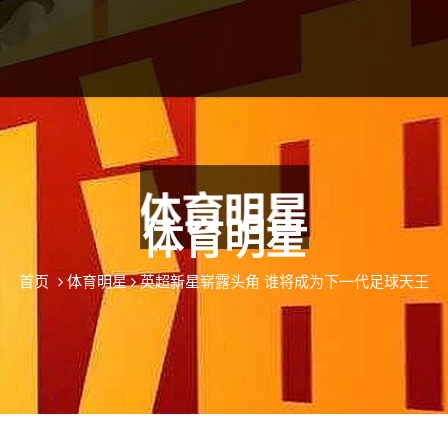
体育明星
首页
体育明星
英超新星崭露头角 谁将成为下一代足球天王