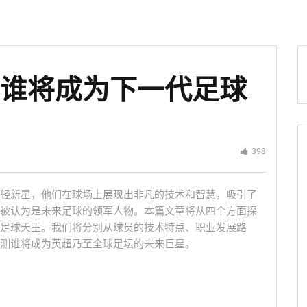
 谁将成为下一代足球
398
轻新星，他们在球场上展现出非凡的技术和智慧，吸引了
被认为是未来足球的领军人物。本篇文章将从四个方面探
足球天王。我们将分别从球员的技术特点、职业发展路
测谁将成为英超乃至全球足坛的未来巨星。