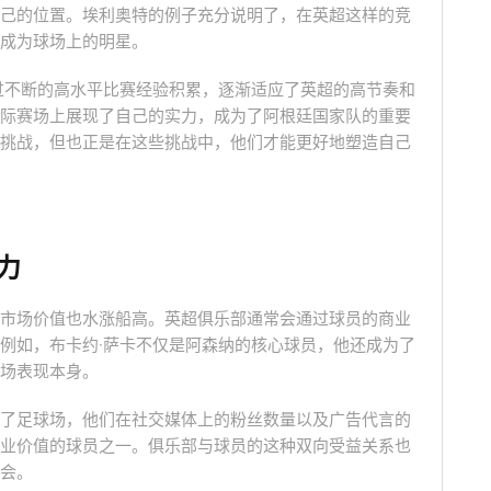
己的位置。埃利奥特的例子充分说明了，在英超这样的竞
成为球场上的明星。
过不断的高水平比赛经验积累，逐渐适应了英超的高节奏和
际赛场上展现了自己的实力，成为了阿根廷国家队的重要
挑战，但也正是在这些挑战中，他们才能更好地塑造自己
力
市场价值也水涨船高。英超俱乐部通常会通过球员的商业
例如，布卡约·萨卡不仅是阿森纳的核心球员，他还成为了
场表现本身。
了足球场，他们在社交媒体上的粉丝数量以及广告代言的
业价值的球员之一。俱乐部与球员的这种双向受益关系也
会。