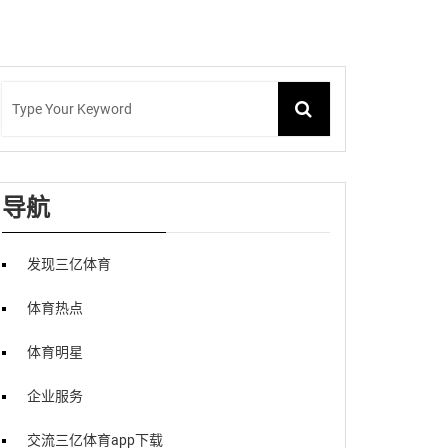
导航
发现三亿体育
体育热点
体育明星
企业服务
交流三亿体育app下载