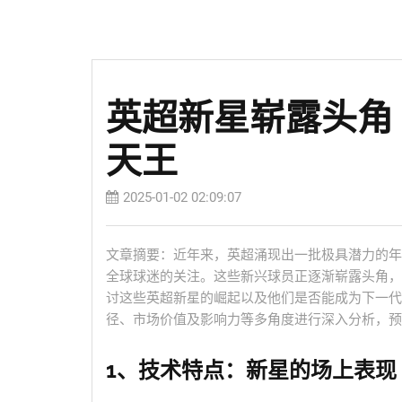
英超新星崭露头角
天王
2025-01-02 02:09:07
文章摘要：近年来，英超涌现出一批极具潜力的年
全球球迷的关注。这些新兴球员正逐渐崭露头角，
讨这些英超新星的崛起以及他们是否能成为下一代
径、市场价值及影响力等多角度进行深入分析，预
1、技术特点：新星的场上表现