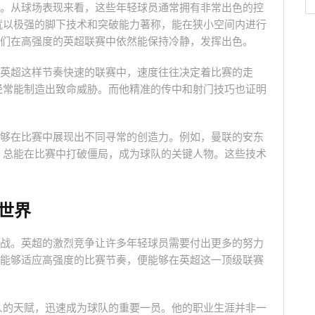
。从球场表现来看，这些年轻球员通常拥有非常出色的控
就以极强的脚下技术和突破能力著称，能在狭小空间内进行
们在高强度的英超联赛中依然能保持冷静，发挥出色。
英超这样节奏快速的联赛中，速度往往决定着比赛的走
经常能制造出致命威胁。而他精准的传中和射门技巧也证明
够在比赛中展现出不同寻常的创造力。例如，曼联的安东
，总能在比赛中打破僵局，成为球队的关键人物。这些技术
世界
战。英超的激烈竞争让许多年轻球员需要付出更多的努力
能够适应高强度的比赛节奏，便能够在英超这一顶级联赛
人的天赋，迅速成为球队的重要一员。他的职业生涯并非一