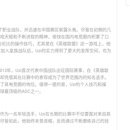
加入了职业战队，并迅速在中国赛区崭露头角。尽管在初期的几
戏天赋和不断进取的精神，很快在国内电竞圈内积累了口
无与伦比的操作技巧，尤其是在《英雄联盟》这一游戏上，他
年加入皇族战队后，Uzi的实力得到了更大的发挥空间，也为
013年，Uzi首次代表中国战队出征国际赛事，在《英雄联
却凭借其在比赛中的表现成为了世界范围内的知名选手。
了其电竞圈的地位。值得一提的是，Uzi的个人技巧和操
球最顶级的ADC之一。
作为一名年轻选手，Uzi在长期的比赛中不仅要面对来自其
尽管如此，他始终未曾退缩，反而通过不断磨练自己的技