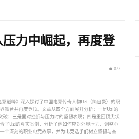
：从压力中崛起，再度登
377
电竞巅峰》深入探讨了中国电竞传奇人物Uzi（简自豪）的职
界舞台并再度登顶。文章从四个方面展开分析：一是Uzi的
与突破；三是面对挫折与压力时的坚韧表现；四是重回顶尖状
合了Uzi的真实案例，分析了他如何应对外界压力、调整心
一个深刻的职业电竞故事，并为电竞选手们树立坚韧与奋