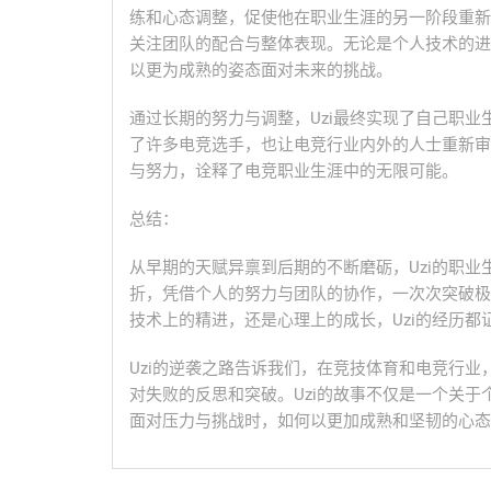
练和心态调整，促使他在职业生涯的另一阶段重新
关注团队的配合与整体表现。无论是个人技术的进
以更为成熟的姿态面对未来的挑战。
通过长期的努力与调整，Uzi最终实现了自己职
了许多电竞选手，也让电竞行业内外的人士重新审
与努力，诠释了电竞职业生涯中的无限可能。
总结：
从早期的天赋异禀到后期的不断磨砺，Uzi的职
折，凭借个人的努力与团队的协作，一次次突破极
技术上的精进，还是心理上的成长，Uzi的经历都
Uzi的逆袭之路告诉我们，在竞技体育和电竞行
对失败的反思和突破。Uzi的故事不仅是一个关
面对压力与挑战时，如何以更加成熟和坚韧的心态