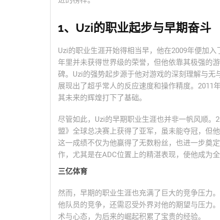
进的榜样。
1、Uzi的职业起步与早期奋斗
Uzi的职业生涯开始得相当早，他在2009年便
年里并未获得世界级的荣誉，但他依靠其极强的游
碑。Uzi的强势起步源于他对游戏的深刻理解与
展现出了超乎常人的反应速度和操作精度。2011
其未来的辉煌打下了基础。
尽管如此，Uzi的早期职业生涯也并非一帆风顺。2
盟》全球总决赛上获得了亚军，虽未能夺冠，但他
这一成绩不仅为他赢得了无数粉丝，也进一步奠定
作，尤其是在ADC位置上的精湛表现，使他成为全
三亿体育
然而，早期的职业生涯也充满了巨大的竞争压力。
他队员的竞争，还需忍受外界对他的期望与压力。
术与心态，为后来的崛起积累了宝贵的经验。