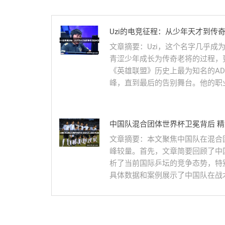
Uzi的电竞征程：从少年天才到传
文章摘要：Uzi，这个名字几乎
青涩少年成长为传奇老将的过程，
《英雄联盟》历史上最为知名的AD 
峰，直到最后的告别舞台。他的职业
中国队混合团体世界杯卫冕背后 
文章摘要：本文聚焦中国队在混合
峰较量。首先，文章简要回顾了中
析了当前国际乒坛的竞争态势，特
具体数据和案例展示了中国队在战术