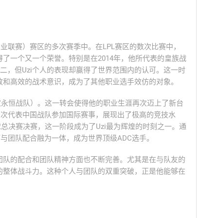
职业联赛）赛区的多次赛季中。在LPL赛区的数次比赛中，
得了一个又一个荣誉。特别是在2014年，他所代表的皇族战
二，但Uzi个人的表现却赢得了世界范围内的认可。这一时
释放和高效的战术意识，成为了其他职业选手效仿的对象。
（皇家永恒战队）。这一转会使得他的职业生涯再次迈上了新台
，还多次代表中国战队参加国际赛事，展现出了极高的竞技水
球总决赛决赛，这一阶段成为了Uzi最为辉煌的时刻之一。通
巧与团队配合融为一体，成为世界顶级ADC选手。
在团队的配合和团队精神方面也不断完善。尤其是在与队友的
队的整体战斗力。这种个人与团队的双重突破，正是他能够在