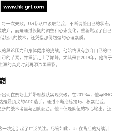
。每一次失败，Uzi都从中汲取经验，不断调整自己的状态。
役或放弃，而是通过长期的调整和心态变化，重新燃起了自己
借超凡的技术，还凭借那份超强的心理素质。
巨大的舆论压力和身体健康的挑战，他始终没有放弃自己的电
自己的节奏，并重新走上了巅峰。尤其是在2019年，他终于
业生涯的高光时刻再添浓墨重彩。
巅
出现在赛场上并带领战队实现突破。在2019年，他与RNG
然是最顶尖的ADC选手。通过不断磨练技巧、积累经验，
了更多的战术考量与团队配合。他不仅是队伍的核心输出，还
，这一决定引起了广泛关注。尽管如此，Uzi在背后的持续训