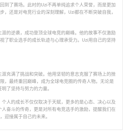
回到了赛场。此时的Uzi不再单纯追求个人荣誉，而是更加
步，还是对电竞行业的深刻理解，Uzi都在不断突破自我，
业生涯的逆袭，成功登顶全球电竞的巅峰。他的故事不仅激励
视了职业选手的成长轨迹与心理承受力。Uzi用自己的坚持
业生涯充满了挑战和突破。他用坚韧的意志克服了赛场上的挫
限，最终重回巅峰，成为全球电竞圈的传奇人物。无论是
证明了坚持与努力的力量。
业，个人的成长不仅仅取决于天赋，更多的是心态、决心以及
于个人奋斗的传奇，更是对所有电竞选手的激励，提醒我们在
，迎接属于自己的未来。