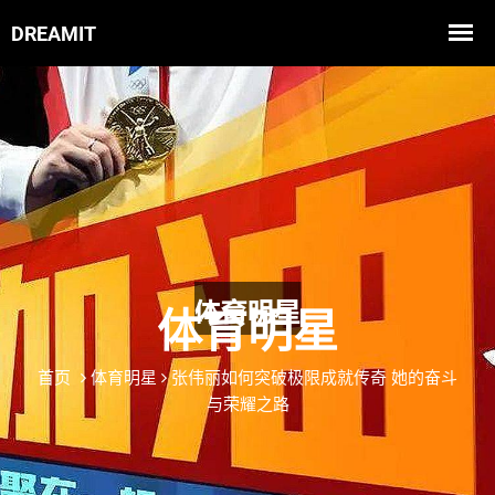
体育明星
首页
体育明星
张伟丽如何突破极限成就传奇 她的奋斗
与荣耀之路