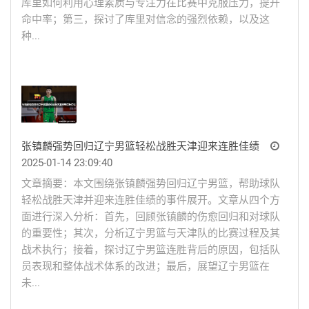
库里如何利用心理素质与专注力在比赛中克服压力，提升
命中率；第三，探讨了库里对信念的强烈依赖，以及这
种...
张镇麟强势回归辽宁男篮轻松战胜天津迎来连胜佳绩
2025-01-14 23:09:40
文章摘要：本文围绕张镇麟强势回归辽宁男篮，帮助球队
轻松战胜天津并迎来连胜佳绩的事件展开。文章从四个方
面进行深入分析：首先，回顾张镇麟的伤愈回归和对球队
的重要性；其次，分析辽宁男篮与天津队的比赛过程及其
战术执行；接着，探讨辽宁男篮连胜背后的原因，包括队
员表现和整体战术体系的改进；最后，展望辽宁男篮在
未...