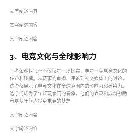
文字阐述内容
文字阐述内容
文字阐述内容
3、电竞文化与全球影响力
王者荣耀世冠杯不仅仅是一场比赛，更是一种电竞文化的
传递和碰撞。从赛事的直播、评论到社交媒体上的讨论，
这些都展示了电竞文化在全球范围内的影响力和感染力。
选手们成为了年轻玩家们的偶像，他们的表现和成就激励
着更多年轻人投身电竞的梦想。
文字阐述内容
文字阐述内容