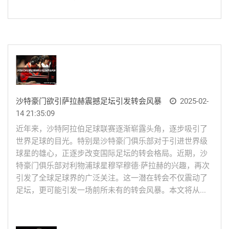
沙特豪门欲引萨拉赫震撼足坛引发转会风暴
2025-02-
14 21:35:09
近年来，沙特阿拉伯足球联赛逐渐崭露头角，逐步吸引了
世界足球的目光。特别是沙特豪门俱乐部对于引进世界级
球星的雄心，正逐步改变国际足坛的转会格局。近期，沙
特豪门俱乐部对利物浦球星穆罕穆德·萨拉赫的兴趣，再次
引发了全球足球界的广泛关注。这一潜在转会不仅震动了
足坛，更可能引发一场前所未有的转会风暴。本文将从...