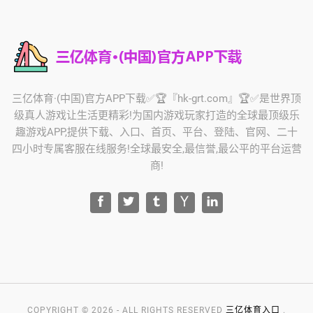
三亿体育·(中国)官方APP下载✅🏆『hk-grt.com』🏆✅是世界顶
级真人游戏让生活更精彩!为国内游戏玩家打造的全球最顶级乐
趣游戏APP,提供下载、入口、首页、平台、登陆、官网、二十
四小时专属客服在线服务!全球最安全,最信誉,最公平的平台运营
商!
COPYRIGHT © 2026 - ALL RIGHTS RESERVED
三亿体育入口
.