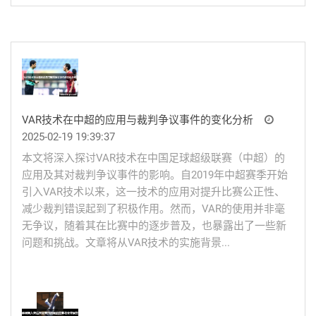
VAR技术在中超的应用与裁判争议事件的变化分析
2025-02-19 19:39:37
本文将深入探讨VAR技术在中国足球超级联赛（中超）的
应用及其对裁判争议事件的影响。自2019年中超赛季开始
引入VAR技术以来，这一技术的应用对提升比赛公正性、
减少裁判错误起到了积极作用。然而，VAR的使用并非毫
无争议，随着其在比赛中的逐步普及，也暴露出了一些新
问题和挑战。文章将从VAR技术的实施背景...