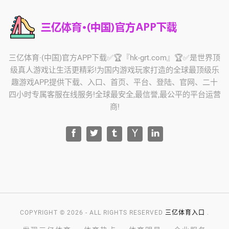
三亿体育·(中国)官方APP下载✅🏆『hk-grt.com』🏆✅是世界顶
级真人游戏让生活更精彩!为国内游戏玩家打造的全球最顶级乐
趣游戏APP,提供下载、入口、首页、平台、登陆、官网、二十
四小时专属客服在线服务!全球最安全,最信誉,最公平的平台运营
商!
COPYRIGHT © 2026 - ALL RIGHTS RESERVED
三亿体育入口
.