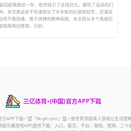
尽管因疫情推迟一年，依然吸引了全球目光，展现了运动员们
神。本次奥运会不仅涌现出了许多新的纪录和冠军，还涌现
动员不畏困难、勇于拼搏的精神风貌。本文将从多个角度回
极限再创辉煌，分别...
官方APP下载✅🏆『hk-grt.com』🏆✅是世界顶级真人游戏让生活
顶级乐趣游戏APP,提供下载、入口、首页、平台、登陆、官网、二十