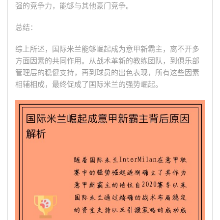
强的竞争力，能够与其他豪门竞争。
总结：
综上所述，国际米兰能够崛起成为意甲新霸主，离不开多
方面因素的共同作用。从战术革新的教练团队，到俱乐部
管理层的稳健支持，再到球员的出色表现，所有这些因素
相辅相成，最终促成了国际米兰的强势崛起。