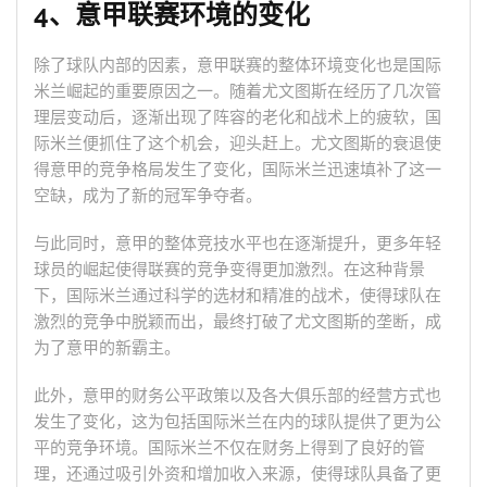
4、意甲联赛环境的变化
除了球队内部的因素，意甲联赛的整体环境变化也是国际
米兰崛起的重要原因之一。随着尤文图斯在经历了几次管
理层变动后，逐渐出现了阵容的老化和战术上的疲软，国
际米兰便抓住了这个机会，迎头赶上。尤文图斯的衰退使
得意甲的竞争格局发生了变化，国际米兰迅速填补了这一
空缺，成为了新的冠军争夺者。
与此同时，意甲的整体竞技水平也在逐渐提升，更多年轻
球员的崛起使得联赛的竞争变得更加激烈。在这种背景
下，国际米兰通过科学的选材和精准的战术，使得球队在
激烈的竞争中脱颖而出，最终打破了尤文图斯的垄断，成
为了意甲的新霸主。
此外，意甲的财务公平政策以及各大俱乐部的经营方式也
发生了变化，这为包括国际米兰在内的球队提供了更为公
平的竞争环境。国际米兰不仅在财务上得到了良好的管
理，还通过吸引外资和增加收入来源，使得球队具备了更