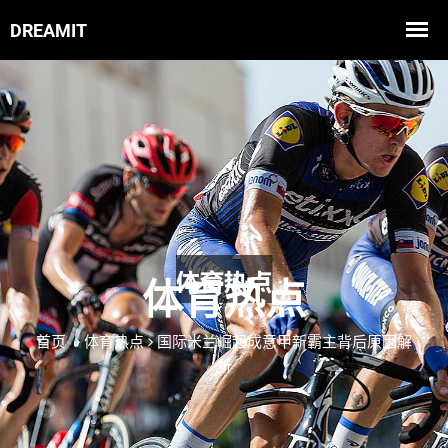
体育热点
首页
体育热点
国际米兰崛起成意甲新霸主背后原因解
析