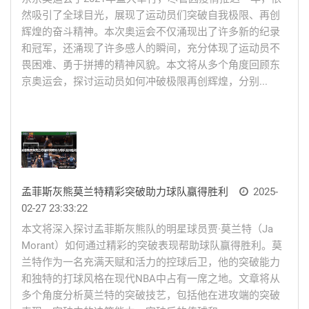
然吸引了全球目光，展现了运动员们突破自我极限、再创
辉煌的奋斗精神。本次奥运会不仅涌现出了许多新的纪录
和冠军，还涌现了许多感人的瞬间，充分体现了运动员不
畏困难、勇于拼搏的精神风貌。本文将从多个角度回顾东
京奥运会，探讨运动员如何冲破极限再创辉煌，分别...
孟菲斯灰熊莫兰特精彩突破助力球队赢得胜利
2025-
02-27 23:33:22
本文将深入探讨孟菲斯灰熊队的明星球员贾·莫兰特（Ja
Morant）如何通过精彩的突破表现帮助球队赢得胜利。莫
兰特作为一名充满天赋和活力的控球后卫，他的突破能力
和独特的打球风格在现代NBA中占有一席之地。文章将从
多个角度分析莫兰特的突破技艺，包括他在进攻端的突破