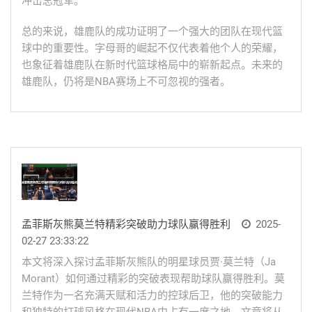
冲击总冠军。
总的来说，雄鹿队的成功证明了一个强大的团队在现代篮
球中的重要性。字母哥的崛起不仅代表着他个人的荣耀，
也象征着雄鹿队在新时代篮球格局中的崭新起点。未来的
雄鹿队，仍将是NBA赛场上不可忽视的强者。
孟菲斯灰熊莫兰特精彩突破助力球队赢得胜利
2025-
02-27 23:33:22
本文将深入探讨孟菲斯灰熊队的明星球员贾·莫兰特（Ja
Morant）如何通过精彩的突破表现帮助球队赢得胜利。莫
兰特作为一名充满天赋和活力的控球后卫，他的突破能力