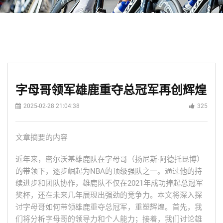
字母哥领军雄鹿重夺总冠军再创辉煌
2025-02-28 21:04:38
325
文章摘要的内容
近年来，密尔沃基雄鹿队在字母哥（扬尼斯·阿德托昆博）
的带领下，逐步崛起为NBA的顶级强队之一。通过他的持
续进步和团队协作，雄鹿队不仅在2021年成功捧起总冠军
奖杯，还在未来几年展现出强劲的竞争力。本文将深入探
讨字母哥如何带领雄鹿重夺总冠军，重塑辉煌。首先，我
们将分析字母哥的领导力和个人能力；接着，我们讨论雄