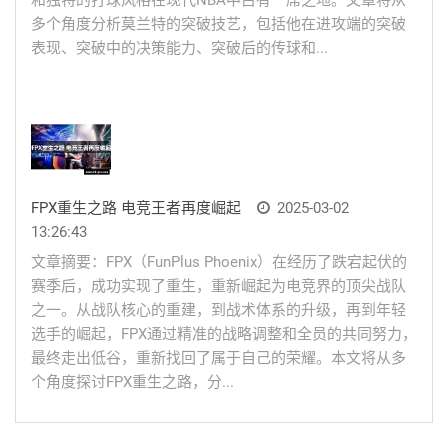
和独特的打球风格在现代NBA中占有一席之地。文章将从
多个角度分析莫兰特的突破技艺，包括他在进攻端的突破
表现、突破中的决策能力、突破后的传球和...
FPX重生之路 电竞王者再度崛起
2025-03-02
13:26:43
文章摘要：FPX（FunPlus Phoenix）在经历了跌宕起伏的
赛季后，成功实现了重生，重新崛起为电竞界的顶尖战队
之一。从战队核心的重建，到战术体系的升级，再到年轻
选手的崛起，FPX通过精准的战略调整和全员的共同努力，
最终走出低谷，重新找回了属于自己的荣耀。本文将从多
个角度探讨FPX重生之路，分...