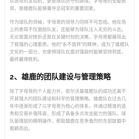
队进攻的发动机，更是球队防守的屏障。字母哥的全能表
现，是雄鹿队能够重夺总冠军的重要因素。
作为球队的领袖，字母哥的领导力同样不可忽视。他在场
上的表现不仅激励队友，还能够为球队注入无穷的斗志。
无论是面对挫折还是在关键时刻的决策，字母哥都展现出
了极强的心理素质。他的“永不放弃”的精神，成为了雄鹿队
文化的一部分，也使得球队在面对强敌时能够坚持到底，
最终赢得胜利。
2、雄鹿的团队建设与管理策略
除了字母哥的个人能力外，密尔沃基雄鹿队的成功还离不
开其强大的团队建设和科学的管理策略。雄鹿队在过去几
年中逐渐形成了以字母哥为核心的体系，并通过精准的选
秀和交易补强阵容，形成了具备多点攻击能力的强队。球
队管理层的精明操作，帮助雄鹿在竞争激烈的东部联盟中
脱颖而出。