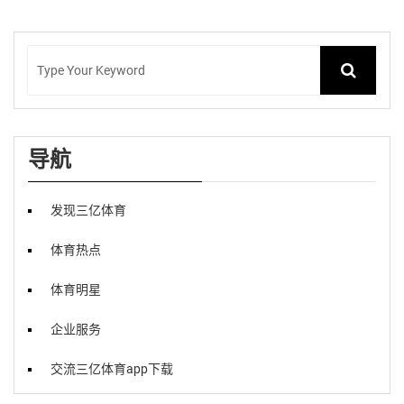
导航
发现三亿体育
体育热点
体育明星
企业服务
交流三亿体育app下载