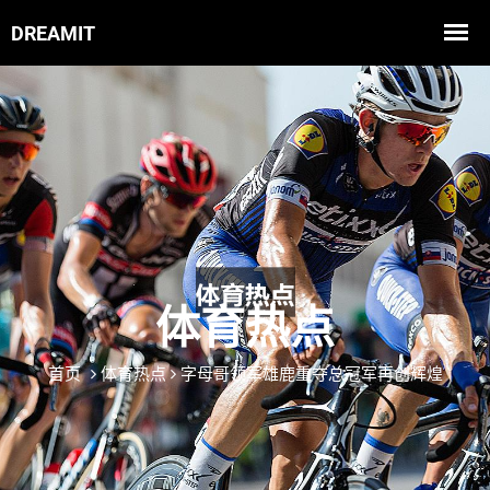
体育热点
首页
体育热点
字母哥领军雄鹿重夺总冠军再创辉煌