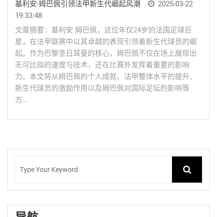
基利安·姆巴佩引领法甲新生代崛起风潮
2025-03-22
19:33:48
文章摘要：基利安·姆巴佩，这位年仅24岁的法国足球巨
星，在法甲联赛中以其卓越的表现引领着新生代球员的崛
起。作为巴黎圣日耳曼的核心，姆巴佩不仅在场上展现出
无可比拟的速度与技术，还在比赛外发挥着重要的影响
力。本文将从姆巴佩的个人成就、法甲整体水平的提升、
新生代球员的激励作用以及姆巴佩对国际足坛的影响等
方...