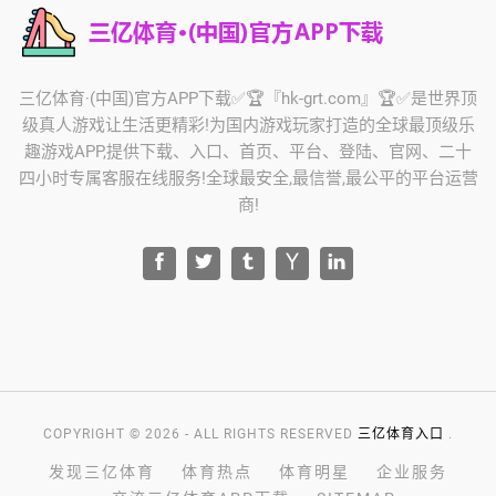
三亿体育·(中国)官方APP下载✅🏆『hk-grt.com』🏆✅是世界顶
级真人游戏让生活更精彩!为国内游戏玩家打造的全球最顶级乐
趣游戏APP,提供下载、入口、首页、平台、登陆、官网、二十
四小时专属客服在线服务!全球最安全,最信誉,最公平的平台运营
商!
COPYRIGHT © 2026 - ALL RIGHTS RESERVED
三亿体育入口
.
发现三亿体育
体育热点
体育明星
企业服务