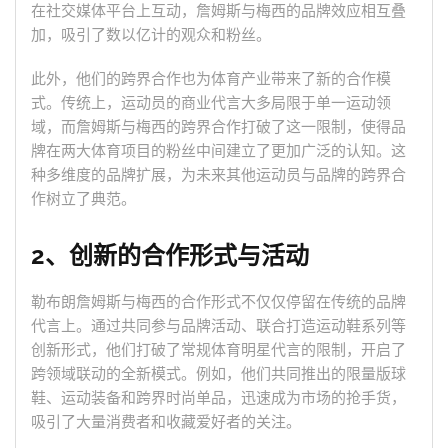
在社交媒体平台上互动，詹姆斯与梅西的品牌效应相互叠
加，吸引了数以亿计的观众和粉丝。
此外，他们的跨界合作也为体育产业带来了新的合作模
式。传统上，运动员的商业代言大多局限于单一运动领
域，而詹姆斯与梅西的跨界合作打破了这一限制，使得品
牌在两大体育项目的粉丝中间建立了更加广泛的认知。这
种多维度的品牌扩展，为未来其他运动员与品牌的跨界合
作树立了典范。
2、创新的合作形式与活动
勒布朗詹姆斯与梅西的合作形式不仅仅停留在传统的品牌
代言上。通过共同参与品牌活动、联合打造运动鞋系列等
创新形式，他们打破了常规体育明星代言的限制，开启了
跨领域联动的全新模式。例如，他们共同推出的限量版球
鞋、运动装备和跨界时尚单品，迅速成为市场的抢手货，
吸引了大量消费者和收藏爱好者的关注。