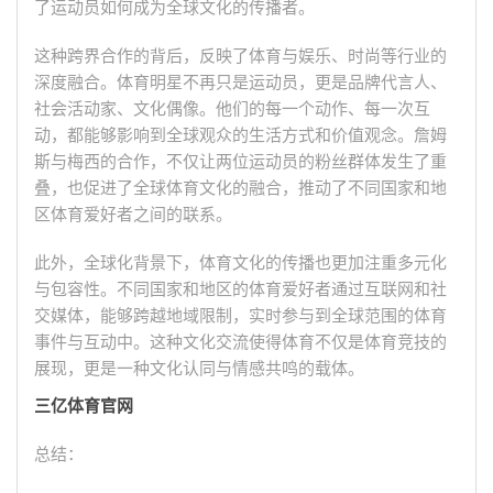
了运动员如何成为全球文化的传播者。
这种跨界合作的背后，反映了体育与娱乐、时尚等行业的
深度融合。体育明星不再只是运动员，更是品牌代言人、
社会活动家、文化偶像。他们的每一个动作、每一次互
动，都能够影响到全球观众的生活方式和价值观念。詹姆
斯与梅西的合作，不仅让两位运动员的粉丝群体发生了重
叠，也促进了全球体育文化的融合，推动了不同国家和地
区体育爱好者之间的联系。
此外，全球化背景下，体育文化的传播也更加注重多元化
与包容性。不同国家和地区的体育爱好者通过互联网和社
交媒体，能够跨越地域限制，实时参与到全球范围的体育
事件与互动中。这种文化交流使得体育不仅是体育竞技的
展现，更是一种文化认同与情感共鸣的载体。
三亿体育官网
总结：