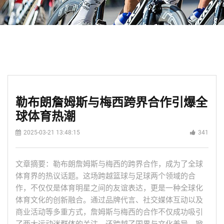
勒布朗詹姆斯与梅西跨界合作引爆全
球体育热潮
2025-03-21 13:48:15
341
文章摘要：勒布朗詹姆斯与梅西的跨界合作，成为了全球
体育界的热议话题。这场跨越篮球与足球两个领域的合
作，不仅仅是体育明星之间的友谊表达，更是一种全球化
体育文化的创新融合。通过品牌代言、社交媒体互动以及
商业活动等多重方式，詹姆斯与梅西的合作不仅成功吸引