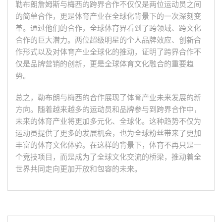
勒布朗詹姆斯与梅西的跨界合作不仅仅是两位运动员之间
的简单合作，更是体育产业在全球化背景下的一次深刻变
革。通过他们的合作，全球体育界看到了跨领域、跨文化
合作的巨大潜力。两位超级明星的个人品牌效应、创新合
作形式以及对体育产业全球化的推动，证明了跨界合作不
仅是品牌营销的创新，更是全球体育文化融合的重要趋
势。
总之，勒布朗与梅西的合作展现了体育产业未来发展的新
方向。随着越来越多的运动员和品牌参与到跨界合作中，
未来的体育产业将更加多元化、全球化。这种趋势不仅为
运动员提供了更多的发展机会，也为全球粉丝带来了更加
丰富的体育文化体验。在这样的背景下，体育不再只是一
个竞技项目，而是成为了全球文化交流的桥梁，推动着全
世界共同走向更加开放和包容的未来。