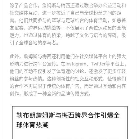
除了产品合作，詹姆斯与梅西还通过联合举办公益活动和
社交媒体互动，进一步拉近了自己与全球粉丝之间的距
离。他们共同参与的篮球与足球结合的体育活动，如慈善
友谊赛、跨界运动挑战等，不仅展示了两位运动员的全能
魅力，也通过体育的桥梁，跨越了文化与语言的障碍，吸
引了全球各地的参与者。
此外，詹姆斯与梅西还利用他们在社交媒体平台上的强大
影响力进行跨平台宣传。在Instagram、Twitter等平台上，
他们的互动不仅引发了体育迷的讨论，还激发了更多年轻
粉丝的参与热情。这种创新性的社交互动形式，使得他们
的合作不再局限于传统的体育广告，而是通过互动和内容
创作，形成了一种全新的品牌传播方式。