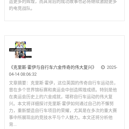
造更多的辉煌，而其背后的成功故事也必将继续激励更多
的电竞战队。
《克里斯·霍伊与自行车六金传奇的伟大复兴》
2025-
04-14 08:06:32
文章摘要：克里斯·霍伊，这位英国的传奇自行车运动员，
曾在多个世界锦标赛和奥运会中创造辉煌成绩。特别是他
在奥运会历史上的六金成就，堪称自行车运动的伟大复
兴。本文将详细探讨克里斯·霍伊如何通过自己的不懈努
力，重新塑造自行车项目的荣耀，尤其是在多次的重大赛
事中所展现出的竞技水平与个人魅力。本文还将分析他
背...