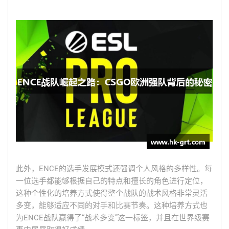
此外，ENCE的选手发展模式还强调个人风格的多样性。每
一位选手都能够根据自己的特点和擅长的角色进行定位，
这种个性化的培养方式使得整个战队的战术风格非常灵活
多变，能够适应不同的对手和比赛节奏。这种培养方式也
为ENCE战队赢得了“战术多变”这一标签，并且在世界级赛