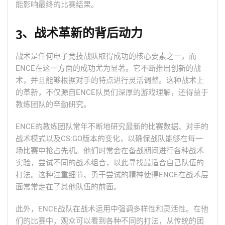
能影响最终的比赛结果。
3、战术革新的背后动力
战术是任何电子竞技战队取得成功的核心要素之一，而
ENCE在这一方面的成功尤为显著。它不断推出创新的战
术，并且能够根据对手的特点进行灵活调整。这种战术上
的革新，不仅源自ENCE队员们深厚的游戏理解，还得益于
教练团队的辛勤研究。
ENCE的教练团队常年不断地研究最新的比赛数据、对手的
战术模式以及CS:GO版本的变化，以确保战队能够在每一
场比赛中抢占先机。他们时常会在备战期间进行各种战术
实验，尝试不同的战术组合，以此寻找最适合自己队伍的
打法。这种注重细节、勇于尝试的精神使得ENCE在战术层
面常常走在了其他队伍的前面。
此外，ENCE战队在战术运用中强调多样性和灵活性。在他
们的比赛中，观众可以看到各种不同的打法，从传统的团