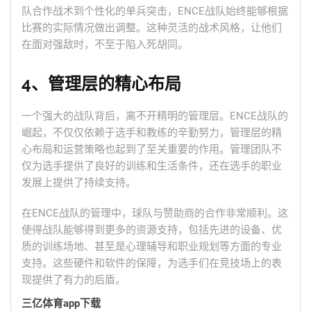
队合作战术到个性化的单兵突击，ENCE战队始终能够根据
比赛的实际情况做出调整。这种灵活的战术风格，让他们
在面对强敌时，不至于陷入死胡同。
4、管理层的精心布局
一个强大的战队背后，离不开精明的管理层。ENCE战队的
崛起，不仅仅依赖于选手和教练的辛勤努力，管理层的精
心布局和运营策略也起到了至关重要的作用。管理团队不
仅为选手提供了良好的训练和生活条件，还在选手的职业
发展上提供了持续支持。
在ENCE战队的管理中，球队与赞助商的合作非常顺利。这
使得战队能够得到更多的资源支持，包括先进的设备、优
质的训练场地、甚至是心理辅导和职业规划等方面的专业
支持。这些硬件和软件的保障，为选手们在竞技场上的表
现提供了有力的后盾。
三亿体育app下载