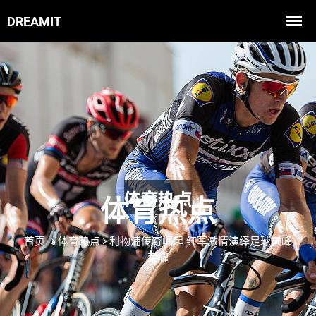
体育热点
首页
体育热点
利物浦传奇崛起 红军激情演绎足球巅峰
荣耀