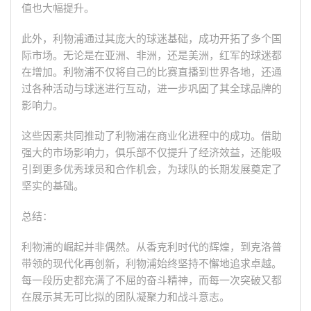
值也大幅提升。
此外，利物浦通过其庞大的球迷基础，成功开拓了多个国
际市场。无论是在亚洲、非洲，还是美洲，红军的球迷都
在增加。利物浦不仅将自己的比赛直播到世界各地，还通
过各种活动与球迷进行互动，进一步巩固了其全球品牌的
影响力。
这些因素共同推动了利物浦在商业化进程中的成功。借助
强大的市场影响力，俱乐部不仅提升了经济效益，还能吸
引到更多优秀球员和合作机会，为球队的长期发展奠定了
坚实的基础。
总结：
利物浦的崛起并非偶然。从香克利时代的辉煌，到克洛普
带领的现代化再创新，利物浦始终坚持不懈地追求卓越。
每一段历史都充满了不屈的奋斗精神，而每一次突破又都
在展示其无可比拟的团队凝聚力和战斗意志。