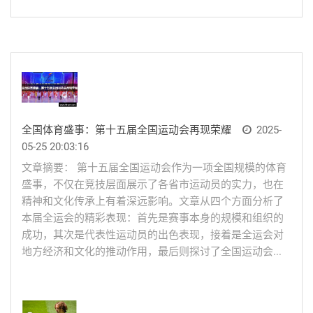
全国体育盛事：第十五届全国运动会再现荣耀
2025-
05-25 20:03:16
文章摘要： 第十五届全国运动会作为一项全国规模的体育
盛事，不仅在竞技层面展示了各省市运动员的实力，也在
精神和文化传承上有着深远影响。文章从四个方面分析了
本届全运会的精彩表现：首先是赛事本身的规模和组织的
成功，其次是代表性运动员的出色表现，接着是全运会对
地方经济和文化的推动作用，最后则探讨了全国运动会...