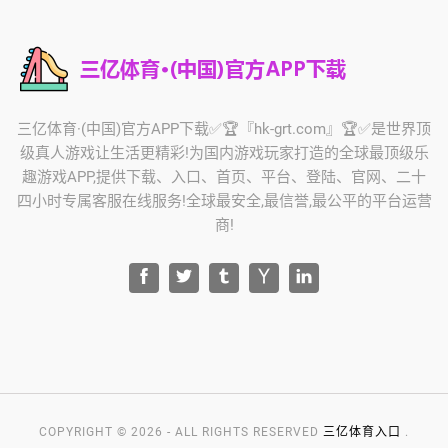
三亿体育·(中国)官方APP下载✅🏆『hk-grt.com』🏆✅是世界顶
级真人游戏让生活更精彩!为国内游戏玩家打造的全球最顶级乐
趣游戏APP,提供下载、入口、首页、平台、登陆、官网、二十
四小时专属客服在线服务!全球最安全,最信誉,最公平的平台运营
商!
COPYRIGHT © 2026 - ALL RIGHTS RESERVED
三亿体育入口
.