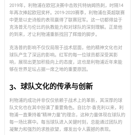
2019年，利物浦在欧冠决赛中击败托特纳姆热刺，时隔14
年再次捧起欧冠奖杯。2019-2020赛季，利物浦在英超联赛
中更是以史诗般的表现赢得了联赛冠军。这一切都得益于
克洛普无与伦比的执教能力和对球队的深刻理解。正是他
的到来，才让利物浦重新找回了辉煌的脚步。
克洛普的影响不仅仅局限于战术层面，他的精神文化也对
球队产生了深远的影响。红军的每一位球员都深受其影
响，展现出更加积极向上的态度，这也是利物浦近年来能
够在世界足坛占据一席之地的重要原因。
3、球队文化的传承与创新
利物浦的成功并非仅仅依赖于战术上的革新，其深厚的球
队文化也在其中扮演了重要角色。自比尔·香克利以来，利
物浦一直秉持着“精神力量”的理念，这种力量体现在球队的
每一场比赛中。每当球队进入关键时刻，总能通过团队的
凝聚力和强烈的求胜欲望，爆发出令人震撼的表现。