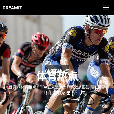
体育热点
首页
体育热点
FIBA三人篮球大师赛激战正酣 硬碰硬巅
峰对决精彩纷呈