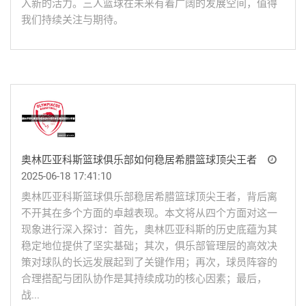
入新的活力。三人篮球在未来有着广阔的发展空间，值得
我们持续关注与期待。
奥林匹亚科斯篮球俱乐部如何稳居希腊篮球顶尖王者
2025-06-18 17:41:10
奥林匹亚科斯篮球俱乐部稳居希腊篮球顶尖王者，背后离
不开其在多个方面的卓越表现。本文将从四个方面对这一
现象进行深入探讨：首先，奥林匹亚科斯的历史底蕴为其
稳定地位提供了坚实基础；其次，俱乐部管理层的高效决
策对球队的长远发展起到了关键作用；再次，球员阵容的
合理搭配与团队协作是其持续成功的核心因素；最后，
战...