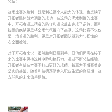
总结：
这场比赛的胜利，既是利拉德个人能力的体现，也反映了
开拓者整体战术调整的成功。在这场充满戏剧性的比赛
中，开拓者通过精准的防守和进攻反击完成了逆转，而利
拉德的绝杀更是将全场气氛推向了高潮。这场比赛不仅仅
是一场普通的胜利，更是对开拓者团队凝聚力与韧性的一
次全面检验。
对于开拓者来说，虽然胜利已经到手，但他们仍需在接下
来的比赛中保持这种冷静和执行力。通过不断总结经验，
开拓者有望在本赛季打出更好的成绩，甚至为季后赛奠定
坚实的基础。随着利拉德逐渐步入职业生涯的巅峰期，这
支球队的未来值得期待。