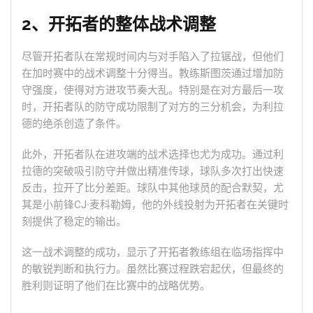
2、开拓者的整体战术调整
尽管开拓者队在常规时间内与对手陷入了拉锯战，但他们
在加时赛中的战术调整十分得当。教练斯图茨通过增加防
守强度，使得对方进攻节奏大乱。特别是在对方最后一攻
时，开拓者队的防守成功限制了对方的三分机会，为利拉
德的绝杀创造了条件。
此外，开拓者队在进攻端的战术选择也尤为成功。通过利
拉德的突破吸引防守并做出精准传球，球队多次打出快速
反击，拉开了比分差距。球队中其他球员的配合默契，尤
其是小前锋CJ·麦科勒姆，他的外线投射为开拓者在关键时
刻提供了稳定的输出。
这一战术调整的成功，显示了开拓者教练组在临场指挥中
的敏锐判断和执行力。虽然比赛过程跌宕起伏，但最终的
胜利则证明了他们在比赛中的战略优势。