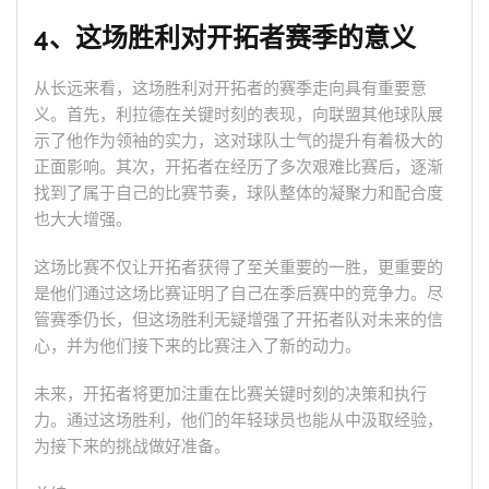
4、这场胜利对开拓者赛季的意义
从长远来看，这场胜利对开拓者的赛季走向具有重要意
义。首先，利拉德在关键时刻的表现，向联盟其他球队展
示了他作为领袖的实力，这对球队士气的提升有着极大的
正面影响。其次，开拓者在经历了多次艰难比赛后，逐渐
找到了属于自己的比赛节奏，球队整体的凝聚力和配合度
也大大增强。
这场比赛不仅让开拓者获得了至关重要的一胜，更重要的
是他们通过这场比赛证明了自己在季后赛中的竞争力。尽
管赛季仍长，但这场胜利无疑增强了开拓者队对未来的信
心，并为他们接下来的比赛注入了新的动力。
未来，开拓者将更加注重在比赛关键时刻的决策和执行
力。通过这场胜利，他们的年轻球员也能从中汲取经验，
为接下来的挑战做好准备。