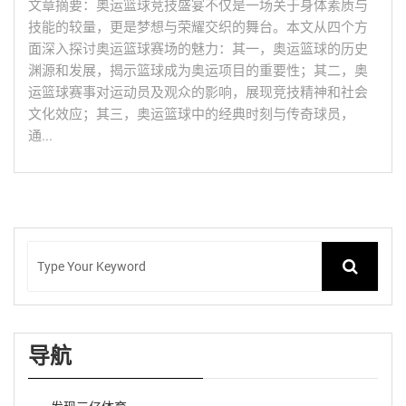
文章摘要：奥运篮球竞技盛宴不仅是一场关于身体素质与
技能的较量，更是梦想与荣耀交织的舞台。本文从四个方
面深入探讨奥运篮球赛场的魅力：其一，奥运篮球的历史
渊源和发展，揭示篮球成为奥运项目的重要性；其二，奥
运篮球赛事对运动员及观众的影响，展现竞技精神和社会
文化效应；其三，奥运篮球中的经典时刻与传奇球员，
通...
导航