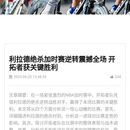
利拉德绝杀加时赛逆转震撼全场 开
拓者获关键胜利
2025-06-20 15:48:59
334
文章摘要：在一场紧张激烈的NBA加时赛中，开拓者队凭
借利拉德的绝杀逆转战胜对手，赢得了本场比赛的关键胜
利。本文将从四个方面分析这一惊心动魄的比赛。首先，
详细描述利拉德的绝杀时刻，分析这一进球对比赛走势的
影响。其次，探讨开拓者队在比赛中的整体表现与战术调