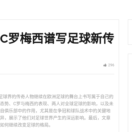
 C罗梅西谱写足球新传
296
足球界的传奇人物继续在欧洲足球的舞台上书写属于自己的
态势、C罗与梅西的表现、两人对全球足球的影响，以及未
自俱乐部中的作用，尤其是在争冠和球队战术中的关键地
异，展示了他们对足球世界产生的深远影响。最后，文章
如何继续改变足球的格局。