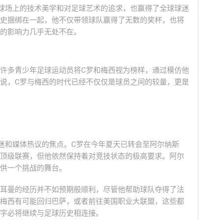
球场上的技术美学和对足球艺术的追求，也赢得了全球球迷
史捆绑在一起，他不仅带领球队赢得了无数的奖杯，也将
的影响力几乎无处不在。
许多青少年足球运动员将C罗和梅西视为榜样，通过模仿他
说，C罗与梅西的时代已经不仅仅是球员之间的较量，更是
迷和媒体热议的焦点。C罗在今年夏天已转会至阿尔纳斯
顶级联赛，但他依然保持着对竞技状态的极高要求。阿尔
供一个挑战的舞台。
耳曼的经历并不如预期般顺利，尽管他帮助球队夺得了法
梅西有可能回归巴萨，或者前往美国职业大联盟，这些都
字必将继续与足球历史相连接。