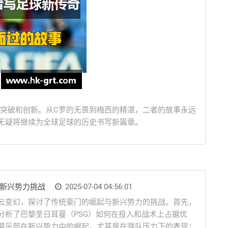
突破和创新。从C罗的无畏到梅西的精湛，二者的故事永远
无疑将继续为全球足球的历史书写新篇章。
与新兴势力挑战
2025-07-04 04:56:01
云变幻，探讨了传统豪门的崛起与新兴势力的挑战。首先，
分析了巴黎圣日耳曼（PSG）如何在投入和战术上占据优
俱乐部在新兴势力中的崛起，尤其是在强队压力下的表现；