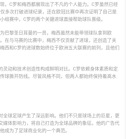
现，C罗和梅西都展现出了不凡的个人能力。C罗虽然已经
不仅多次打破进球纪录，还在欧冠比赛中再次证明了自己是
小组赛中，C罗的两个关键进球直接帮助球队晋级。
为巴黎圣日耳曼的一员，梅西虽然未能带领球队拿到欧
。在与马赛的比赛中，梅西不仅贡献了进球，还创造了关
梅西和C罗的进球数始终位于欧洲五大联赛的前列，且他们
的灵动和技术创造性构成鲜明对比。C罗依赖身体素质和定
传球撕开防线。尽管风格不同，但两人都始终保持着高水
对全球足球产生了深远影响。他们不只是球场上的巨星，更
交媒体影响力，将自己打造为全球品牌的象征。他的广告代
他成为了足球商业化的一个典范。