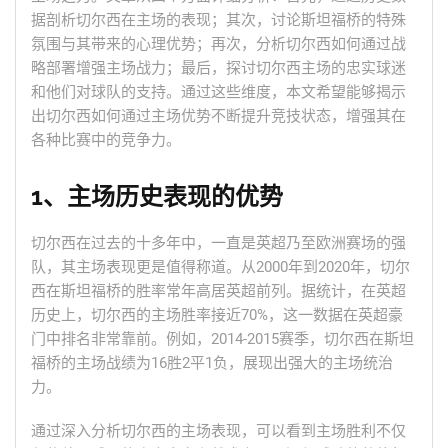
据剖析切尔西在主场的表现；其次，讨论斯坦福桥的特殊
氛围与其带来的心理优势；再次，分析切尔西如何通过战
略部署增强主场战力；最后，探讨切尔西主场的忠实球迷
和他们对球队的支持。通过这些维度，本文希望能够揭示
出切尔西如何通过主场优势不断提升竞技状态，增强其在
各种比赛中的竞争力。
1、主场历史表现的优势
切尔西在过去的十多年中，一直是英超乃至欧洲赛场的强
队，其主场表现更是值得称道。从2000年到2020年，切尔
西在斯坦福桥的胜率常年高居英超前列。据统计，在英超
历史上，切尔西的主场胜率接近70%，这一数据在英超豪
门中排名非常靠前。例如，2014-2015赛季，切尔西在斯坦
福桥的主场战绩为16胜2平1负，展现出强大的主场统治
力。
通过深入分析切尔西的主场表现，可以看到主场胜利不仅