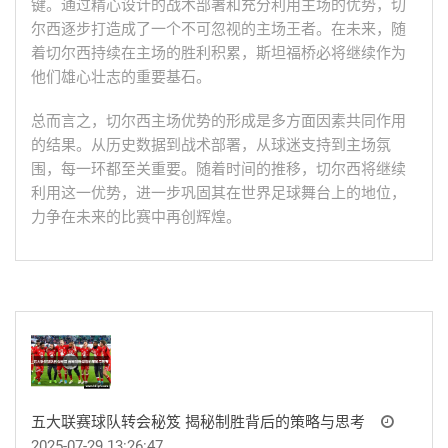
键。通过精心设计的战术部署和充分利用主场的优势，切
尔西逐步打造成了一个不可忽视的主场王者。在未来，随
着切尔西持续在主场的胜利积累，斯坦福桥必将继续作为
他们雄心壮志的重要基石。
总而言之，切尔西主场优势的形成是多方面因素共同作用
的结果。从历史数据到战术部署，从球迷支持到主场氛
围，每一环都至关重要。随着时间的推移，切尔西将继续
利用这一优势，进一步巩固其在世界足球舞台上的地位，
力争在未来的比赛中再创辉煌。
五大联赛球队转会秘笈 揭秘制胜背后的策略与思考
2025-07-29 13:26:47