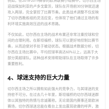
例如，在2018-2019赛季的欧洲联赛小组赛中，切尔西主场
迎战保加利亚的卢多戈雷茨，球队在开场前30分钟就迅速
攻入两球，完全掌控了比赛节奏。此类战术调整不仅反映
了切尔西教练组的灵活应变，也体现了他们通过主场的有
利环境实施高效压迫的战术思路。
不仅如此，切尔西在主场的战术布置还非常注重控球和空
间的合理利用。在斯坦福桥，球队可以更好地控制比赛节
奏，从而迫使对手处于被动状态。根据战术数据分析，切
尔西在主场比赛中，平均控球率高达60%以上，远高于大
部分英超球队。这种战术安排帮助球队在主场取得了许多
重要胜利。
4、球迷支持的巨大力量
切尔西主场之所以拥有如此强大的竞争力，与其球迷的支
持密不可分。在过去几十年里，斯坦福桥的切尔西球迷群
体以其独特的热情与忠诚著称。无论是国内赛事还是欧洲
赛场，切尔西球迷总能在看台上发出震耳欲聋的呼声，激