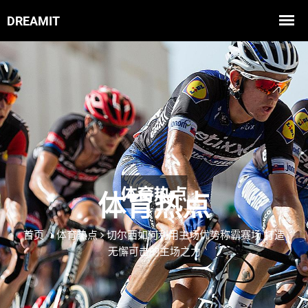
体育热点
首页
体育热点
切尔西如何利用主场优势称霸赛场 打造
无懈可击的主场之力