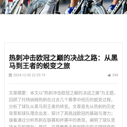
热刺冲击欧冠之巅的决战之路：从黑
马到王者的蜕变之旅
2024-12-30 22:55:19
398
文章摘要：本文以“热刺冲击欧冠之巅的决战之路”为主题，
回顾了托特纳姆热刺在过去几个赛季中经历的蜕变过程，
分析了球队从黑马到王者的转变。文章首先从热刺的历史
背景和球队理念出发，探讨了其挑战欧冠的基础与潜力；
接着通过分析热刺在联赛和杯赛中的表现，阐明了球队竞