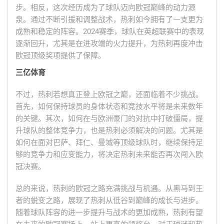
步。相反，这次经历成为了球队迈向欧冠巅峰的动力源
泉。通过不断引援和调整战术，热刺如今拥有了一支更为
成熟和稳定的阵容。2024赛季，球队在英超联赛中的表现
逐渐回升，尤其是在进攻端的火力提升，为热刺再度冲击
欧冠顶级奖项提供了保障。
三亿体育
不过，热刺若想真正登上欧冠之巅，还面临着不少挑战。
首先，如何保持球员的身体状态和竞技水平将是未来数年
的关键。其次，如何在与欧洲豪门的对抗中打破僵局，提
升球队的整体竞争力，也是热刺必须解决的问题。尤其是
如何在面对巴萨、拜仁、曼城等顶级球队时，继续保持足
够的竞争力和应变能力，将决定热刺未来能否再次闯入欧
冠决赛。
总的来说，热刺的欧冠之路充满挑战与机遇。从黑马到王
者的蜕变之路，展现了热刺从低谷到巅峰的成长与进步。
随着球队阵容的进一步提升与战术的更加成熟，热刺有望