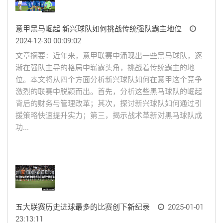
意甲黑马崛起 新兴球队如何挑战传统强队霸主地位
2024-12-30 00:09:02
文章摘要：近年来，意甲联赛中涌现出一些黑马球队，逐
渐在强队主导的格局中崭露头角，挑战着传统霸主的地
位。本文将从四个方面分析新兴球队如何在意甲这个竞争
激烈的联赛中脱颖而出。首先，分析这些黑马球队的崛起
背后的财务与管理改革；其次，探讨新兴球队如何通过引
援策略快速提升实力；第三，揭示战术革新对黑马球队成
功...
五大联赛历史进球最多的比赛创下新纪录
2025-01-01
23:13:11