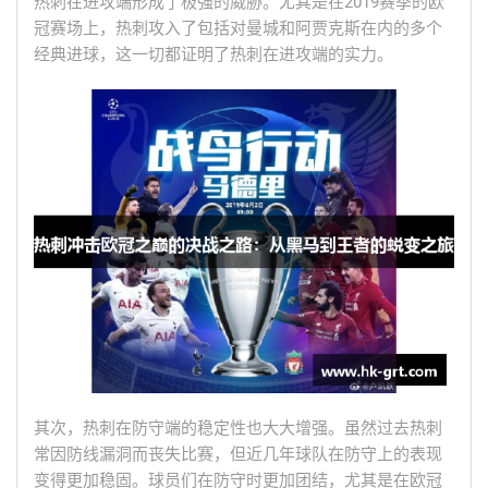
热刺在进攻端形成了极强的威胁。尤其是在2019赛季的欧
冠赛场上，热刺攻入了包括对曼城和阿贾克斯在内的多个
经典进球，这一切都证明了热刺在进攻端的实力。
其次，热刺在防守端的稳定性也大大增强。虽然过去热刺
常因防线漏洞而丧失比赛，但近几年球队在防守上的表现
变得更加稳固。球员们在防守时更加团结，尤其是在欧冠