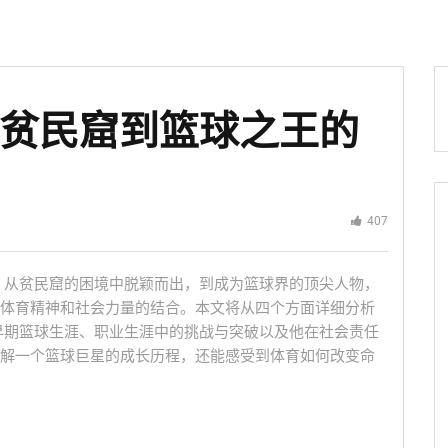
从贫民窟到篮球之王的
407
。从贫民窟的困境中脱颖而出，到成为篮球界的顶尖人物，
体育精神和社会力量的结合。本文将从四个方面详细分析
早期篮球生涯、职业生涯中的挑战与突破以及他在社会责任
解一个篮球巨星的成长历程，还能感受到体育如何改变命