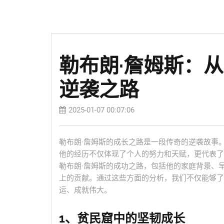
勒布朗·詹姆斯：
逆袭之路
2025-01-07 00:07:06
勒布朗·詹姆斯的成长之路是一段传奇的逆袭故事
他的经历不仅体现了个人的努力和天赋，更代表了
勒布朗·詹姆斯的成功之路，包括他的家庭背景、
上的贡献。通过这些方面的分析，我们不仅能够了
运、成就伟大。
1、贫民窟中的坚韧成长