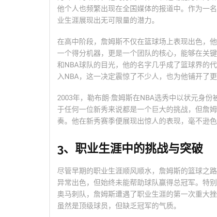
他个人也频繁出现在全国媒体的报道中。作为一名
业生涯展现出无可限量的潜力。
在高中阶段，詹姆斯不仅在篮球场上表现出色，他
一个得分机器，更是一个团队的核心，能够在关键
和NBA球队的目光，他的名字几乎成了篮球界的
入NBA，这一决定震惊了不少人，也为他铺开了
2003年，勒布朗·詹姆斯在NBA选秀中以状元
于任何一位新秀来说都是一个巨大的挑战，但詹姆
奏。他在新秀赛季便展现出惊人的表现，毫不逊色
3、职业生涯中的挑战与突破
尽管早期的职业生涯顺风顺水，詹姆斯的篮球之路
异常出色，但始终未能帮助球队赢得总冠军。特别是
奥马刺队，詹姆斯遭遇了职业生涯的第一次重大挫
虽然是顶级球员，但缺乏冠军的气质。