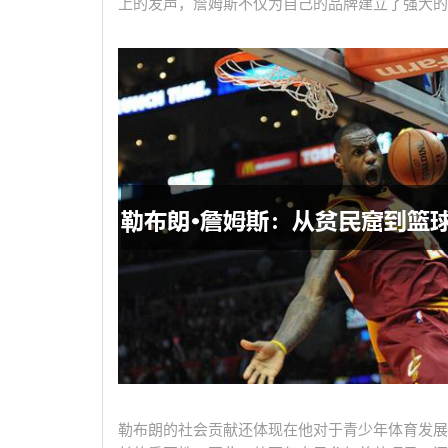
上的发声，詹姆斯不仅为自己的品牌建立了强大的
勒布朗的社会贡献还体现在他对于青少年体育发展