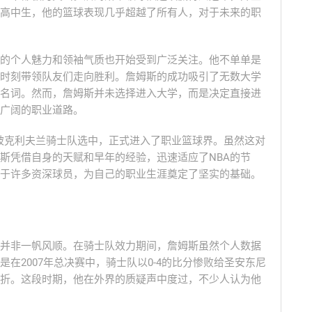
高中生，他的篮球表现几乎超越了所有人，对于未来的职
的个人魅力和领袖气质也开始受到广泛关注。他不单单是
时刻带领队友们走向胜利。詹姆斯的成功吸引了无数大学
代名词。然而，詹姆斯并未选择进入大学，而是决定直接进
更广阔的职业道路。
身份被克利夫兰骑士队选中，正式进入了职业篮球界。虽然这对
斯凭借自身的天赋和早年的经验，迅速适应了NBA的节
于许多资深球员，为自己的职业生涯奠定了坚实的基础。
并非一帆风顺。在骑士队效力期间，詹姆斯虽然个人数据
在2007年总决赛中，骑士队以0-4的比分惨败给圣安东尼
折。这段时期，他在外界的质疑声中度过，不少人认为他