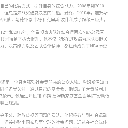
己的比赛方式，提升自身的综合能力。2008年到2010
，但总是未能突破总决赛的门槛。最终，2010年，詹姆斯
热火队，与德怀恩·韦德和克里斯·波什组成了超级三巨头。
2年和2013年，他带领热火队连续夺得两次NBA总冠军，
面技术得到了极大提升，他不仅能够在进攻端为球队贡献关
力、决策能力以及团队合作精神，都让他成为了NBA历史
他还是一位具有强烈社会责任感的公众人物。詹姆斯深知自
同样备受关注。通过自己的基金会，他资助了大量贫困儿
伦市。他通过开设“勒布朗·詹姆斯家庭基金会学院”帮助低
职业规划。
会不公、种族歧视等问题的看法。他积极参与到社会运动
，还关心整个国家乃至全球的社会问题。通过在社交媒体