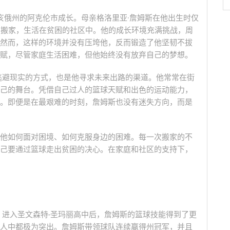
国俄亥俄州的阿克伦市成长。母亲格洛里亚·詹姆斯在他出生时仅
常搬家，生活在贫困的社区中。他的成长环境充满挑战，周
然而，这样的环境并没有压垮他，反而锻造了他坚韧不拔
赋，尽管家庭生活困难，但他始终没有放弃自己的梦想。
逃避现实的方式，也是他寻求未来出路的渠道。他常常在街
己的舞台。凭借自己过人的篮球天赋和出色的运动能力，
。即便是在最艰难的时刻，詹姆斯也没有迷失方向，而是
他如何面对困境、如何克服身边的困难。每一次搬家的不
己要通过篮球走出贫困的决心。在家庭和社区的支持下，
。进入圣文森特-圣玛丽高中后，詹姆斯的篮球技能得到了更
人中都极为突出。詹姆斯带领球队连续赢得州冠军，并且