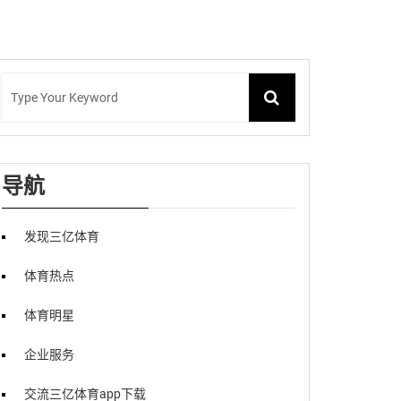
导航
发现三亿体育
体育热点
体育明星
企业服务
交流三亿体育app下载