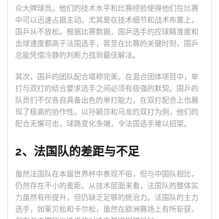
众大牌球员。他们的技术水平和比赛经验使得他们在比赛
中可以迅速占据主动。尤其是在技术细节和战术布置上，
国乒从不放松。根据比赛数据，国乒选手的控球精准度和
击球速度都高于法国选手，甚至在比赛的关键时刻，国乒
总能凭借冷静的判断力找到最佳解法。
其次，国乒的团队配合堪称完美。在混合团体项目中，单
打与双打的结合要求选手之间必须有极强的默契。国乒的
队员们不仅各自具备出色的单打能力，在双打配合上也展
现了极高的协作性。以孙颖莎和马龙的双打为例，他们的
配合无懈可击，球路变化多端，令法国选手难以招架。
2、法国队的差距与不足
虽然法国队在本届世界杯中表现不俗，但与中国队相比，
仍然存在不小的差距。从技术层面来看，法国队的整体实
力虽然有所提升，但仍缺乏足够的统治力。法国队的主力
选手，如莱贝松和卡尔松，虽然在欧洲赛场上有所斩获，