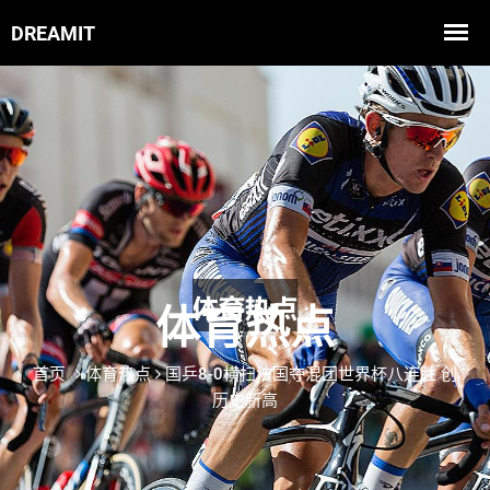
体育热点
首页
体育热点
国乒8-0横扫法国夺混团世界杯八连胜 创
历史新高