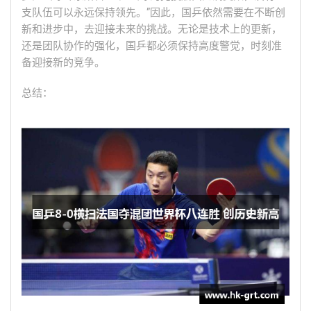
支队伍可以永远保持领先。”因此，国乒依然需要在不断创
新和进步中，去迎接未来的挑战。无论是技术上的更新，
还是团队协作的强化，国乒都必须保持高度警觉，时刻准
备迎接新的竞争。
总结：