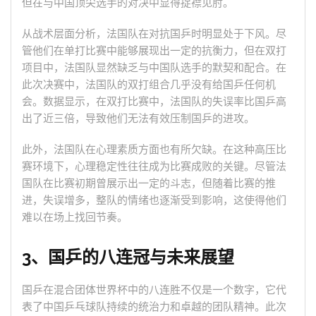
但在与中国顶尖选手的对决中显得捉襟见肘。
从战术层面分析，法国队在对抗国乒时明显处于下风。尽
管他们在单打比赛中能够展现出一定的抗衡力，但在双打
项目中，法国队显然缺乏与中国队选手的默契和配合。在
此次决赛中，法国队的双打组合几乎没有给国乒任何机
会。数据显示，在双打比赛中，法国队的失误率比国乒高
出了近三倍，导致他们无法有效压制国乒的进攻。
此外，法国队在心理素质方面也有所欠缺。在这种高压比
赛环境下，心理稳定性往往成为比赛成败的关键。尽管法
国队在比赛初期曾展示出一定的斗志，但随着比赛的推
进，失误增多，整队的情绪也逐渐受到影响，这使得他们
难以在场上找回节奏。
3、国乒的八连冠与未来展望
国乒在混合团体世界杯中的八连胜不仅是一个数字，它代
表了中国乒乓球队持续的统治力和卓越的团队精神。此次