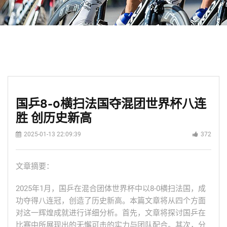
国乒8-0横扫法国夺混团世界杯八连
胜 创历史新高
2025-01-13 22:09:39
372
文章摘要：
2025年1月，国乒在混合团体世界杯中以8-0横扫法国，成
功夺得八连冠，创造了历史新高。本篇文章将从四个方面
对这一辉煌成就进行详细分析。首先，文章将探讨国乒在
比赛中所展现出的无懈可击的实力与团队配合。其次，分