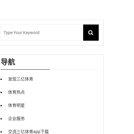
导航
发现三亿体育
体育热点
体育明星
企业服务
交流三亿体育app下载