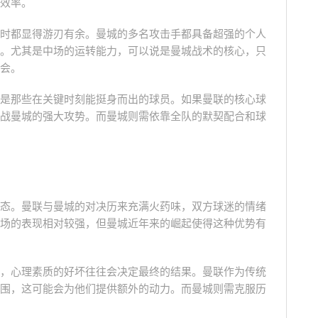
效率。
时都显得游刃有余。曼城的多名攻击手都具备超强的个人
。尤其是中场的运转能力，可以说是曼城战术的核心，只
会。
是那些在关键时刻能挺身而出的球员。如果曼联的核心球
战曼城的强大攻势。而曼城则需依靠全队的默契配合和球
态。曼联与曼城的对决历来充满火药味，双方球迷的情绪
场的表现相对较强，但曼城近年来的崛起使得这种优势有
，心理素质的好坏往往会决定最终的结果。曼联作为传统
围，这可能会为他们提供额外的动力。而曼城则需克服历