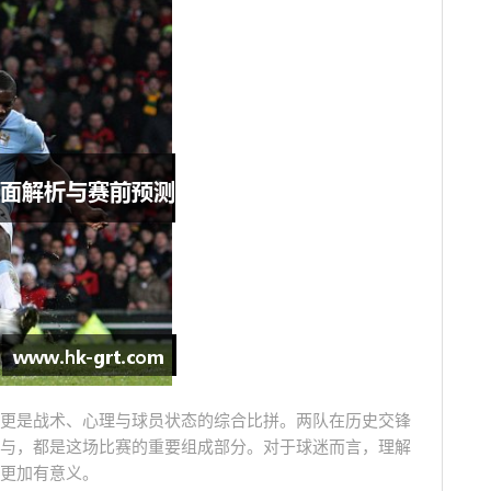
更是战术、心理与球员状态的综合比拼。两队在历史交锋
与，都是这场比赛的重要组成部分。对于球迷而言，理解
更加有意义。