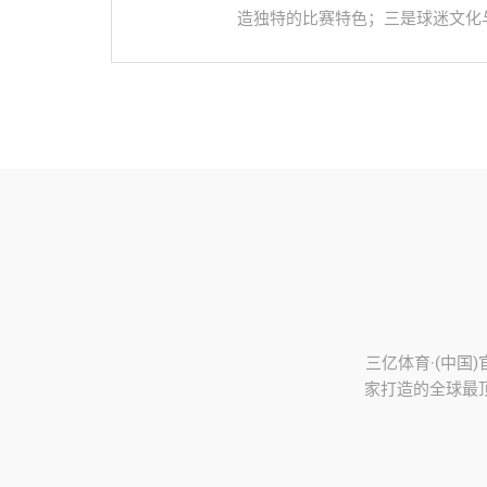
造独特的比赛特色；三是球迷文化与
三亿体育·(中国)
家打造的全球最