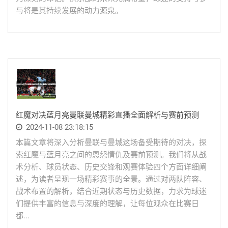
与将是其持续发展的动力源泉。
红魔对决蓝月亮曼联曼城精彩直播全面解析与赛前预测
2024-11-08 23:18:15
本篇文章将深入分析曼联与曼城这场备受期待的对决，探
索红魔与蓝月亮之间的恩怨情仇及赛前预测。我们将从战
术分析、球员状态、历史交锋和观赛体验四个方面详细阐
述，为读者呈现一场精彩赛事的全景。通过对两队阵容、
战术布置的解析，结合近期状态与历史数据，力求为球迷
们提供丰富的信息与深度的理解，让每位观众在比赛日
都...