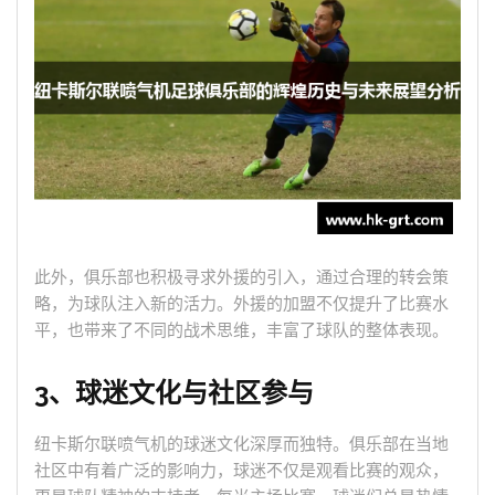
此外，俱乐部也积极寻求外援的引入，通过合理的转会策
略，为球队注入新的活力。外援的加盟不仅提升了比赛水
平，也带来了不同的战术思维，丰富了球队的整体表现。
3、球迷文化与社区参与
纽卡斯尔联喷气机的球迷文化深厚而独特。俱乐部在当地
社区中有着广泛的影响力，球迷不仅是观看比赛的观众，