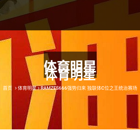
体育明星
首页
体育明星
RAMZES666强势归来 独联体C位之王统治赛场