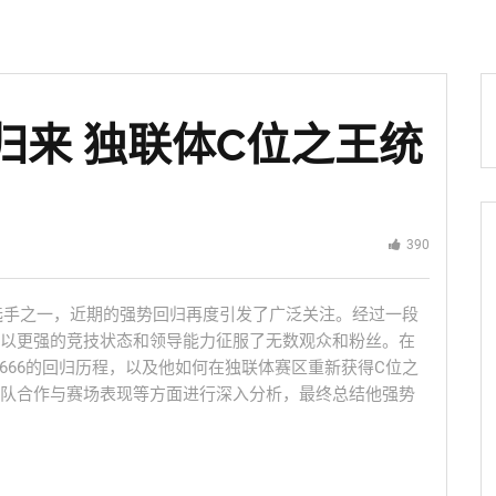
势归来 独联体C位之王统
390
C位选手之一，近期的强势回归再度引发了广泛关注。经过一段
以更强的竞技状态和领导能力征服了无数观众和粉丝。在
S666的回归历程，以及他如何在独联体赛区重新获得C位之
队合作与赛场表现等方面进行深入分析，最终总结他强势