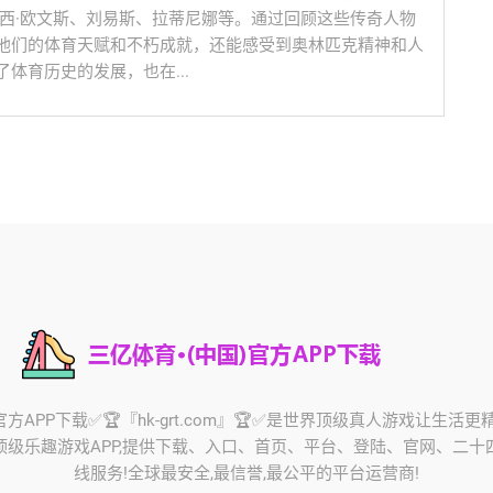
杰西·欧文斯、刘易斯、拉蒂尼娜等。通过回顾这些传奇人物
他们的体育天赋和不朽成就，还能感受到奥林匹克精神和人
体育历史的发展，也在...
官方APP下载✅🏆『hk-grt.com』🏆✅是世界顶级真人游戏让生活
顶级乐趣游戏APP,提供下载、入口、首页、平台、登陆、官网、二十
线服务!全球最安全,最信誉,最公平的平台运营商!