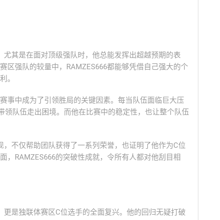
表现，尤其是在面对顶级强队时，他总能发挥出超越预期的表
区强队的较量中，RAMZES666都能够凭借自己强大的个
利。
赛事中成为了引领胜局的关键因素。每当队伍面临巨大压
带领队伍走出困境。而他在比赛中的稳定性，也让整个队伍
场表现，不仅帮助团队获得了一系列荣誉，也证明了他作为C位
，RAMZES666的突破性成就，令所有人都对他刮目相
展示，更是独联体赛区C位选手的全面复兴。他的回归无疑打破