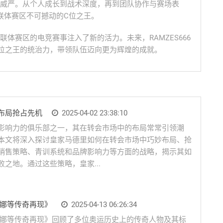
威严。从个人成长到战术深度，再到团队协作与赛场表
独联体赛区不可撼动的C位之王。
体赛区的电竞赛事注入了新的活力。未来，RAMZES666
位之王的统治力，带领队伍迈向更为辉煌的成就。
布局抢占先机
2025-04-02 23:38:10
影响力的俱乐部之一，其在转会市场中的布局常常引领潮
本文将深入探讨皇家马德里如何在转会市场中巧妙布局、抢
销售策略、青训系统和品牌影响力等方面的战略，揭示其如
之地。通过这些策略，皇家...
尼娜等传奇再现》
2025-04-13 06:26:34
尼娜等传奇再现》回顾了多位奥运历史上的传奇人物及其标