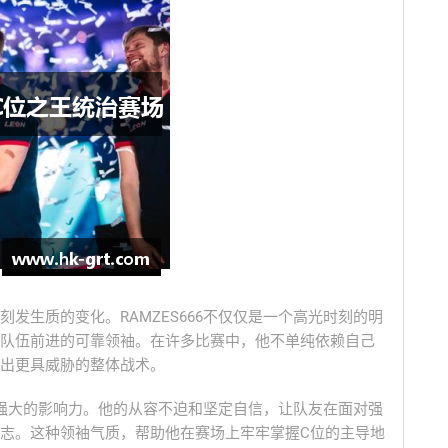
发生质的变化。RAMZES666不仅仅是一个高光时刻的明
队伍前进的可靠领袖。在许多比赛中，他不单纯依赖自己
出更具威胁的整体战术。
极为强大的影响力。他的从容不迫和坚定自信，让队友在面对强
志。这种领袖气质，帮助他在赛场上牢牢掌握C位的主导地