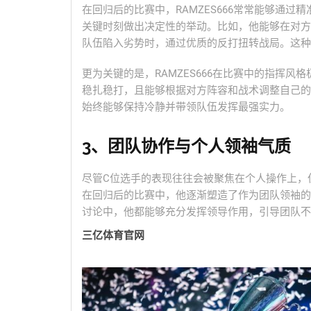
在回归后的比赛中，RAMZES666常常能够通
关键时刻做出决定性的举动。比如，他能够在对方
队伍陷入劣势时，通过优质的反打扭转战局。这种
更为关键的是，RAMZES666在比赛中的指挥
稳扎稳打，且能够根据对方阵容和战术调整自己的
始终能够保持冷静并带领队伍发挥最强实力。
3、团队协作与个人领袖气质
尽管C位选手的表现往往会被聚焦在个人操作上，但
在回归后的比赛中，他逐渐塑造了作为团队领袖的
讨论中，他都能够充分发挥领导作用，引导团队不
三亿体育官网