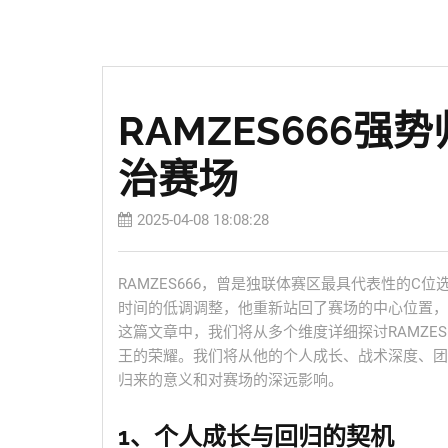
RAMZES666强
治赛场
2025-04-08 18:08:28
RAMZES666，曾是独联体赛区最具代表性的
时间的低调调整，他重新站回了赛场的中心位置，
这篇文章中，我们将从多个维度详细探讨RAMZE
王的荣耀。我们将从他的个人成长、战术深度、团
归来的意义和对赛场的深远影响。
1、个人成长与回归的契机