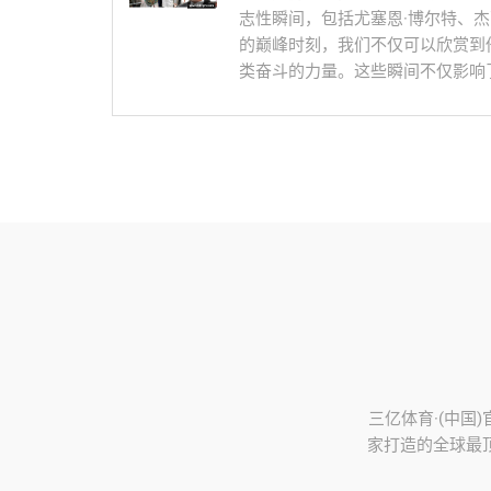
志性瞬间，包括尤塞恩·博尔特、
的巅峰时刻，我们不仅可以欣赏到
类奋斗的力量。这些瞬间不仅影响了
三亿体育·(中国)
家打造的全球最