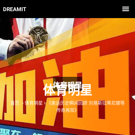
体育明星
首页
体育明星
《奥运历史瞬间回顾 刘易斯拉蒂尼娜等
传奇再现》