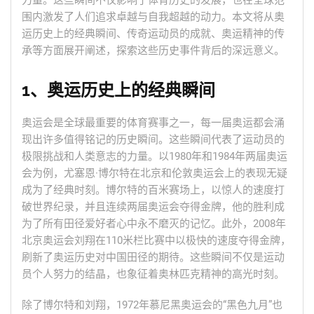
力量。这些瞬间不仅影响了体育历史的发展，也在全球范
围内激发了人们追求卓越与自我超越的动力。本文将从奥
运历史上的经典瞬间、传奇运动员的成就、奥运精神的传
承等方面展开阐述，探索这些历史事件背后的深远意义。
1、奥运历史上的经典瞬间
奥运会是全球最重要的体育赛事之一，每一届奥运都会涌
现出许多值得铭记的历史瞬间。这些瞬间代表了运动员的
极限挑战和人类意志的力量。以1980年和1984年两届奥运
会为例，尤塞恩·博尔特在北京和伦敦奥运会上的表现无疑
成为了经典时刻。博尔特的百米赛场上，以惊人的速度打
破世界纪录，并且连续两届奥运会夺得金牌，他的胜利成
为了所有田径爱好者心中永不磨灭的记忆。此外，2008年
北京奥运会刘翔在110米栏比赛中以极快的速度夺得金牌，
刷新了奥运历史对中国田径的期待。这些瞬间不仅是运动
员个人努力的结晶，也象征着奥林匹克精神的高光时刻。
除了博尔特和刘翔，1972年慕尼黑奥运会的“黑色九月”也