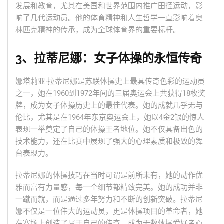
发展和教育，尤其在美国和世界范围内推广田径运动，影
响了几代运动员。他的体育精神和人生哲学一直影响着奥
林匹克精神的传承，成为全球体育界的重要标杆。
3、拉蒂尼娜：女子体操的永恒传奇
娜塔莉亚·拉蒂尼娜是苏联体操史上最具传奇色彩的运动员
之一，她在1960到1972年间的三届奥运会上共获得18枚奖
牌，成为女子体操历史上的最佳代表。她的成就几乎无与
伦比，尤其是在1964年东京奥运会上，她以4金2银的惊人
表现一举奠定了自己的体操王者地位。她不仅具备出色的
技术能力，还在比赛中展现了强大的心理素质和极致的舞
台表现力。
拉蒂尼娜的体操技巧在当时可谓是前所未有，她的动作优
雅而富有力量感，每一个细节都精致完美。她的成功并非
一蹴而就，而是通过多年努力和不断的创新突破。拉蒂尼
娜不仅是一位伟大的运动员，更是体操项目的革命者，她
在赛场上创造了属于自己的传奇，成为无数体操爱好者心