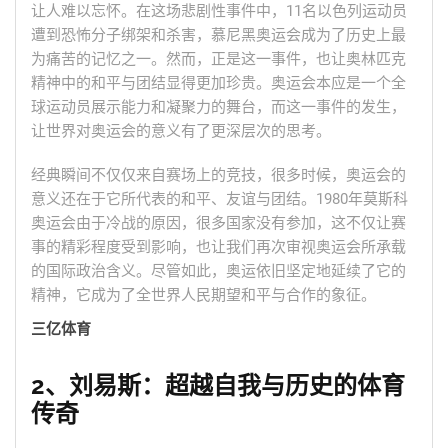
让人难以忘怀。在这场悲剧性事件中，11名以色列运动员
遭到恐怖分子绑架和杀害，慕尼黑奥运会成为了历史上最
为痛苦的记忆之一。然而，正是这一事件，也让奥林匹克
精神中的和平与团结显得更加珍贵。奥运会本应是一个全
球运动员展示能力和凝聚力的舞台，而这一事件的发生，
让世界对奥运会的意义有了更深层次的思考。
经典瞬间不仅仅来自赛场上的竞技，很多时候，奥运会的
意义还在于它所代表的和平、友谊与团结。1980年莫斯科
奥运会由于冷战的原因，很多国家没有参加，这不仅让赛
事的精彩程度受到影响，也让我们再次审视奥运会所承载
的国际政治含义。尽管如此，奥运依旧坚定地延续了它的
精神，它成为了全世界人民期望和平与合作的象征。
三亿体育
2、刘易斯：超越自我与历史的体育
传奇