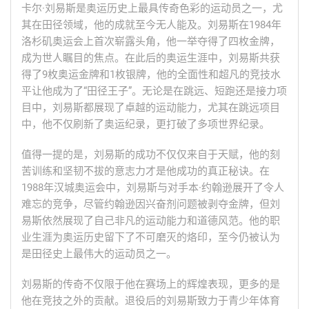
卡尔·刘易斯是奥运历史上最具传奇色彩的运动员之一，尤
其在田径领域，他的成就至今无人能及。刘易斯在1984年
洛杉矶奥运会上首次崭露头角，他一举夺得了四枚金牌，
成为世人瞩目的焦点。在此后的奥运生涯中，刘易斯共获
得了9枚奥运金牌和1枚银牌，他的全面性和超凡的竞技水
平让他成为了“田径王子”。无论是在跳远、短跑还是接力项
目中，刘易斯都展现了卓越的运动能力，尤其在跳远项目
中，他不仅刷新了奥运纪录，更打破了多项世界纪录。
值得一提的是，刘易斯的成功不仅仅来自于天赋，他的刻
苦训练和坚韧不拔的意志力才是他成功的真正秘诀。在
1988年汉城奥运会中，刘易斯与对手本·约翰逊展开了令人
难忘的竞争，尽管约翰逊因兴奋剂问题被剥夺金牌，但刘
易斯依然展现了自己非凡的运动能力和道德风范。他的职
业生涯为奥运历史留下了不可磨灭的烙印，至今仍被认为
是田径史上最伟大的运动员之一。
刘易斯的传奇不仅限于他在赛场上的辉煌表现，更多的是
他在竞技之外的贡献。退役后的刘易斯致力于青少年体育