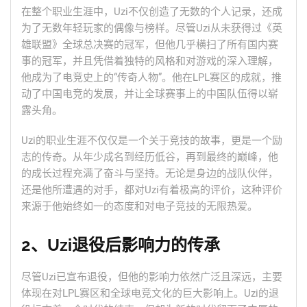
在整个职业生涯中，Uzi不仅创造了无数的个人记录，还成
为了无数年轻玩家的偶像与榜样。尽管Uzi从未获得过《英
雄联盟》全球总决赛的冠军，但他几乎横扫了所有国内赛
事的冠军，并且凭借着独特的风格和对游戏的深入理解，
他成为了电竞史上的“传奇人物”。他在LPL赛区的成就，推
动了中国电竞的发展，并让全球赛事上的中国队伍得以崭
露头角。
Uzi的职业生涯不仅仅是一个关于竞技的故事，更是一个励
志的传奇。从年少成名到经历低谷，再到最终的巅峰，他
的成长过程充满了奋斗与坚持。无论是身边的战队伙伴，
还是他所遭遇的对手，都对Uzi有着极高的评价，这种评价
来源于他始终如一的态度和对电子竞技的无限热爱。
2、Uzi退役后影响力的传承
尽管Uzi已宣布退役，但他的影响力依然广泛且深远，主要
体现在对LPL赛区和全球电竞文化的巨大影响上。Uzi的退