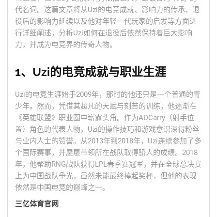
代名词。这篇文章将从Uzi的电竞成就、影响力的传承、退
役后的影响力延续以及他对年轻一代玩家的启发等方面进
行详细阐述，分析Uzi如何在退役后依然保持着巨大影响
力，并成为电竞界的传奇人物。
1、Uzi的电竞成就与职业生涯
Uzi的电竞生涯始于2009年，那时的他还只是一个普通的青
少年。然而，凭借其超凡的天赋与刻苦的训练，他逐渐在
《英雄联盟》职业圈中崭露头角。作为ADCarry（射手位
置）角色的代表人物，Uzi的操作技巧和游戏意识深得粉丝
与业内人士的赞誉。从2013年到2018年，Uzi连续参加了多
个国际赛事，并屡屡带领所在战队取得骄人的成绩。2018
年，他帮助RNG战队获得LPL春季赛冠军，并在全球总决赛
上为中国战队争光，虽然未能最终捧起奖杯，但他的表现
依然是中国电竞的巅峰之一。
三亿体育官网