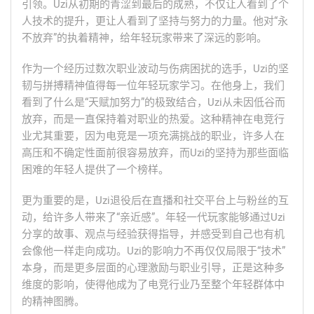
引领。Uzi从初期的青涩到最后的成熟，不仅让人看到了个
人技术的提升，更让人看到了坚持与努力的力量。他对“永
不放弃”的执着精神，给年轻玩家带来了深远的影响。
作为一个经历过数次职业波动与伤病困扰的选手，Uzi的坚
韧与拼搏精神值得每一位年轻玩家学习。在他身上，我们
看到了什么是“天赋加努力”的极致结合，Uzi从未因低谷而
放弃，而是一直保持着对职业的热爱。这种精神在电竞行
业尤其重要，因为电竞是一项充满挑战的职业，许多人在
高压和不确定性面前很容易放弃，而Uzi的坚持为那些面临
困难的年轻人提供了一个榜样。
更为重要的是，Uzi退役后在直播和社交平台上与粉丝的互
动，给许多人带来了“亲近感”。年轻一代玩家能够通过Uzi
分享的故事、观点与经验获得指导，并感受到自己也有机
会像他一样走向成功。Uzi的影响力不再仅仅局限于“技术”
本身，而是更多层面的心理激励与职业引导，正是这种多
维度的影响，使得他成为了电竞行业乃至整个年轻群体中
的精神图腾。