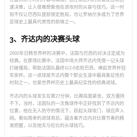
速决策，让人很难想象他在进攻时的从容与技巧。这一时
刻不仅让巴西队提前锁定胜局，也让罗纳尔多成为了世界
足球史上最具代表性的前锋之一。
3、齐达内的决赛头球
2002年日韩世界杯的决赛中，法国与巴西的对决注定成为
经典。在那场比赛中，法国中场大师齐达内凭借一记头球
打破僵局，帮助法国队最终以2-0击败巴西，捧起世界杯冠
军奖杯。这一进球是齐达内整个职业生涯中最具象征性的
时刻之一，也是世界杯历史上最具纪实性的经典进球。
齐达内的头球发生在第27分钟，比赛局面紧张，双方僵持
不下。当时，法国队的一次角球传中正好找到了齐达内的
位置，他在无人防守的情况下，跃起头球攻门，球应声入
网。看似简单的进球背后，蕴含着齐达内对比赛节奏的精
准把握，以及他无与伦比的头球技巧。