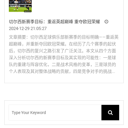
切尔西新赛季目标：重返英超巅峰 重夺欧冠荣耀
2024-12-29 21:05:27
文章摘要：切尔西足球俱乐部新赛季的目标明确——重返英
超巅峰，并重新夺回欧冠荣耀。在经历了几个赛季的起伏
后，切尔西的复兴之路引发了广泛关注。本文从四个方面
深入分析切尔西的新赛季目标及其实现的可能性：一是球
队的重建与阵容优化，二是战术风格的变革，三是球员的
个人表现及其对整体战略的贡献，四是竞争对手的挑战...