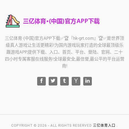
三亿体育·(中国)官方APP下载✅🏆『hk-grt.com』🏆✅是世界顶
级真人游戏让生活更精彩!为国内游戏玩家打造的全球最顶级乐
趣游戏APP,提供下载、入口、首页、平台、登陆、官网、二十
四小时专属客服在线服务!全球最安全,最信誉,最公平的平台运营
商!
COPYRIGHT © 2026 - ALL RIGHTS RESERVED
三亿体育入口
.