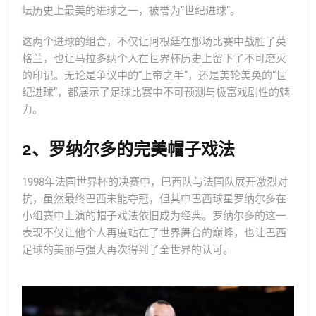
坛历史上最美的进球之一，被誉为“世纪进球”。
这两个进球的组合，不仅让阿根廷在那场比赛中战胜了英
格兰，也让马拉多纳个人在世界杯历史上留下了不可磨灭
的印记。无论是争议中的“上帝之手”，还是美轮美奂的“世
纪进球”，都展示了足球比赛中不可预测与极富戏剧性的魅
力。
2、罗纳尔多的完美帽子戏法
1998年法国世界杯的决赛中，巴西队与法国队展开激烈对
抗，虽然最终巴西未能夺冠，但其中巴西球星罗纳尔多在
小组赛中上演的帽子戏法依旧成为经典。罗纳尔多的这一
表现不仅让他个人再度站在了世界舞台的巅峰，也让巴西
足球的美丽与强大再次得到了全世界的认可。