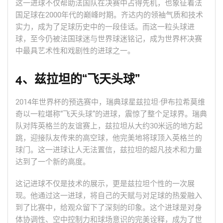
这一进球不仅帮助法国队在决赛中占得先机，也象征着法
国足球在2000年代的巅峰时期。齐达内的领袖气质和技术
实力，成为了足球历史中的一段佳话。而这一粒头球进
球，至今仍被法国球迷与世界球迷铭记，成为世界杯决赛
中最具艺术性和戏剧性的进球之一。
4、兹拉坦的“飞天头球”
2014年世界杯的预选赛中，瑞典球星兹拉坦·伊布拉希莫维
奇以一粒堪称“飞天头球”的进球，震惊了整个足球界。瑞典
队对阵英格兰的友谊赛上，兹拉坦从大约30米远的地方起
跳，迎接队友传来的高空球，他完美地将球顶入英格兰的
球门。这一进球让人无法置信，兹拉坦的超凡技术和力量
达到了一个新的高度。
这记进球不仅是技术的展示，更是兹拉坦个性的一次展
现。他通过这一进球，将自己的天赋与对足球的热爱融入
到了比赛中，给观众留下了深刻的印象。这个进球是对身
体协调性、空中控制力和球场意识的完美诠释，成为了世