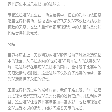
界杯历史中最具震撼力的进球之一。
尽管这粒进球发生在一场友谊赛中，但它的影响力依旧蔓
延至世界杯赛场。兹拉坦的这记飞天头球不仅让人感叹他
极致的天赋，也让人重新审视足球运动中的力量与美感如
何结合得如此完美。
总结：
世界杯历史上，无数精彩的进球瞬间成为了球迷永远记忆
中的瑰宝。从马拉多纳的“世纪进球”到齐达内的决赛头球，
每一粒进球都在展现球员技术的同时，也体现了比赛中的
无限激情与戏剧性。这些进球不仅改变了比赛的走势，更
为球迷提供了永恒的记忆。
回顾世界杯历史中的巅峰时刻，我们不难发现，每一粒经
典进球背后都蕴藏着球员对比赛的独特理解与对胜利的渴
望。这些进球让世界杯赛场更加丰富多彩，也让足球这项
全球最受欢迎的运动，继续闪耀着无尽的光芒。