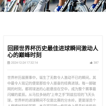
回顾世界杯历史最佳进球瞬间激动人
心的巅峰时刻
2024-12-24 17:32:14
387
世界杯历届赛事中，诞生了无数令人激动不已的瞬间，其
中最令人铭记的便是那些令人振奋的经典进球。每一脚破
网的时刻，都将球迷的心脏悬挂在空中，成为整个赛事最
闪耀的星辰。从马拉多纳的“上帝之手”到兹拉坦的飞天头
球，世界杯的进球瞬间不仅是比赛的分水岭，更是球员个