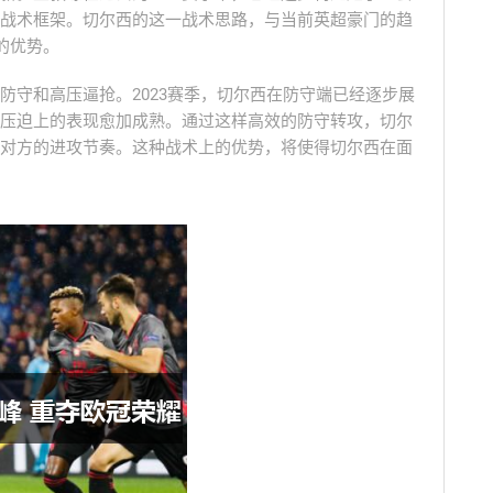
战术框架。切尔西的这一战术思路，与当前英超豪门的趋
的优势。
防守和高压逼抢。2023赛季，切尔西在防守端已经逐步展
压迫上的表现愈加成熟。通过这样高效的防守转攻，切尔
对方的进攻节奏。这种战术上的优势，将使得切尔西在面