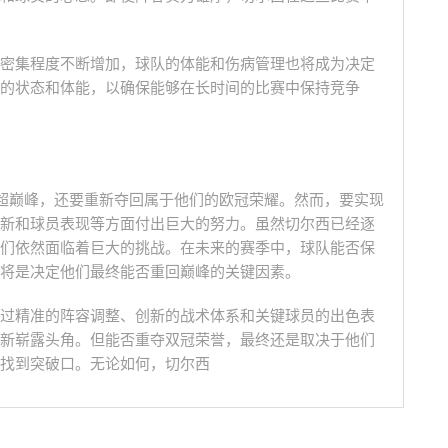
密集程度不断增加，球队的体能和伤病管理也将成为决定
的状态和体能，以确保能够在长时间的比赛中保持竞争
超巅峰，还要重新夺回属于他们的欧冠荣耀。然而，要实现
新和球员表现等方面付出巨大的努力。虽然切尔西已经逐
们依然面临着巨大的挑战。在未来的赛季中，球队能否保
将是决定他们最终能否重回巅峰的关键因素。
过精准的阵容调整、创新的战术体系和关键球员的出色表
新崭露头角。但能否重夺双冠荣誉，最终还是取决于他们
找到突破口。无论如何，切尔西