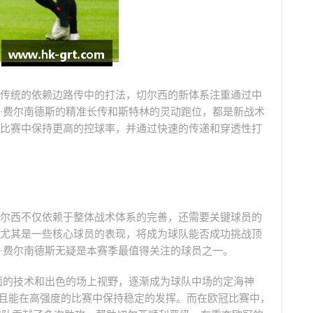
传统的依赖边路传中的打法，切尔西的新体系注重通过中
·费尔南德斯的精准长传和斯特林的灵动跑位，都是新战术
比赛中保持更高的控球率，并通过快速的传递和穿透性打
尔西不仅依赖于整体战术体系的完善，还需要关键球员的
尤其是一些核心球员的表现，将成为球队能否成功挑战顶
·费尔南德斯无疑是本赛季最值得关注的球员之一。
面的技术和出色的场上视野，逐渐成为球队中场的定海神
并且能在高强度的比赛中保持稳定的发挥。而在欧冠比赛中，